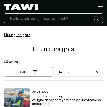
Wat
wilt
u
tillen?
Tilhulpen
Industrieën
Lifting Insights
Service
ondersteuning
Lifting Insights
Referenties
Lifting
66 artikelen
Insights
Neem
Selecteer
Filter
contact
sortering
op
Waarom
06-08-2026
TAWI
Hoe automatisering
veiligheidsbeheersystemen op luchthavens
ondersteunt