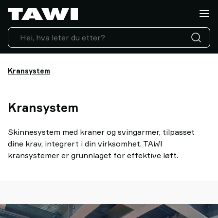
Hva
vil
du
løfte?
Løfteutstyr
Industrier
Kransystem
Service
&
Kransystem
Support
Referanser
Innsikt
Skinnesystem med kraner og svingarmer, tilpasset
Kontakt
dine krav, integrert i din virksomhet. TAWI
oss
kransystemer er grunnlaget for effektive løft.
Hvorfor
TAWI?