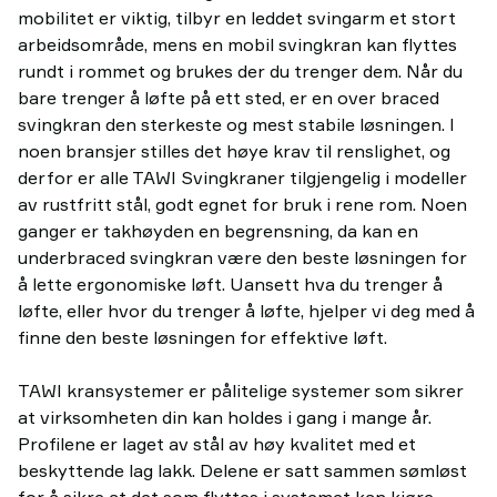
mobilitet er viktig, tilbyr en leddet svingarm et stort
arbeidsområde, mens en mobil svingkran kan flyttes
rundt i rommet og brukes der du trenger dem. Når du
bare trenger å løfte på ett sted, er en over braced
svingkran den sterkeste og mest stabile løsningen. I
noen bransjer stilles det høye krav til renslighet, og
derfor er alle TAWI Svingkraner tilgjengelig i modeller
av rustfritt stål, godt egnet for bruk i rene rom. Noen
ganger er takhøyden en begrensning, da kan en
underbraced svingkran være den beste løsningen for
å lette ergonomiske løft. Uansett hva du trenger å
løfte, eller hvor du trenger å løfte, hjelper vi deg med å
finne den beste løsningen for effektive løft.
TAWI kransystemer er pålitelige systemer som sikrer
at virksomheten din kan holdes i gang i mange år.
Profilene er laget av stål av høy kvalitet med et
beskyttende lag lakk. Delene er satt sammen sømløst