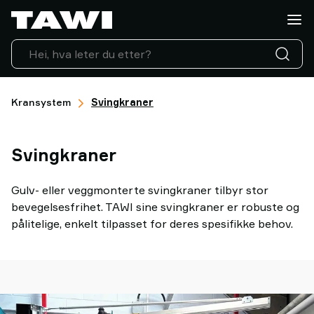
Hva
vil
du
løfte?
Løfteutstyr
Industrier
Kransystem
Svingkraner
Service
&
Svingkraner
Support
Referanser
Innsikt
Gulv- eller veggmonterte svingkraner tilbyr stor
Kontakt
bevegelsesfrihet. TAWI sine svingkraner er robuste og
oss
pålitelige, enkelt tilpasset for deres spesifikke behov.
Hvorfor
TAWI?