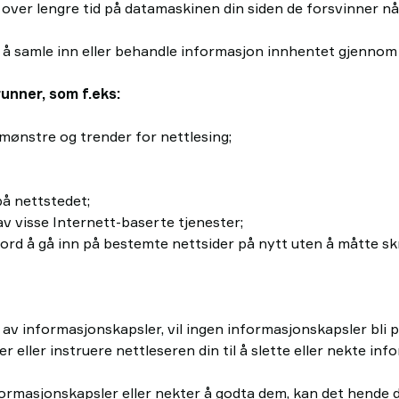
over lengre tid på datamaskinen din siden de forsvinner nå
d å samle inn eller behandle informasjon innhentet gjennom
unner, som f.eks:
 mønstre og trender for nettlesing;
på nettstedet;
av visse Internett-baserte tjenester;
ord å gå inn på bestemte nettsider på nytt uten å måtte skr
uk av informasjonskapsler, vil ingen informasjonskapsler bli 
r eller instruere nettleseren din til å slette eller nekte in
rmasjonskapsler eller nekter å godta dem, kan det hende du 