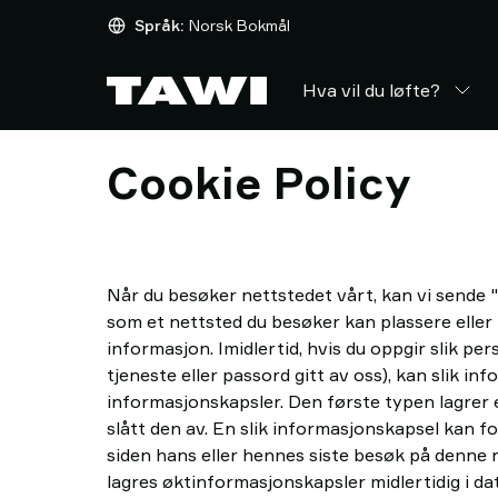
Hva
Språk:
Norsk Bokmål
vil
du
Hva vil du løfte?
løfte?
Løfteutstyr
Industrier
Cookie Policy
Service
&
Support
Referanser
Når du besøker nettstedet vårt, kan vi sende "
Innsikt
som et nettsted du besøker kan plassere eller 
Kontakt
informasjon. Imidlertid, hvis du oppgir slik per
oss
tjeneste eller passord gitt av oss), kan slik i
Hvorfor
informasjonskapsler. Den første typen lagrer e
TAWI?
slått den av. En slik informasjonskapsel kan f
siden hans eller hennes siste besøk på denne 
lagres øktinformasjonskapsler midlertidig i da