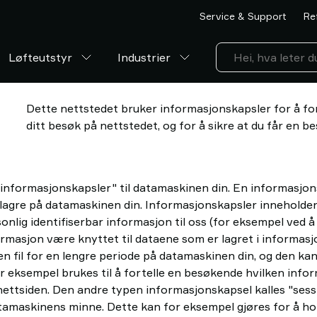
Service & Support
Re
Løfteutstyr
Industrier
Dette nettstedet bruker informasjonskapsler for å for
ditt besøk på nettstedet, og for å sikre at du får en be
informasjonskapsler" til datamaskinen din. En informasjonska
lagre på datamaskinen din. Informasjonskapsler inneholder i
sonlig identifiserbar informasjon til oss (for eksempel ved å
nformasjon være knyttet til dataene som er lagret i informas
n fil for en lengre periode på datamaskinen din, og den kan
or eksempel brukes til å fortelle en besøkende hvilken inf
nettsiden. Den andre typen informasjonskapsel kalles "sess
tamaskinens minne. Dette kan for eksempel gjøres for å hol