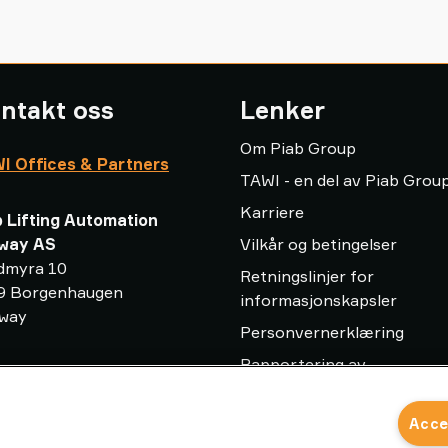
ntakt oss
Lenker
Om Piab Group
I Offices & Partners
TAWI - en del av Piab Grou
Karriere
b Lifting Automation
way AS
Vilkår og betingelser
dmyra 10
Retningslinjer for
9 Borgenhaugen
informasjonskapsler
way
Personvernerklæring
Rapportering av
o-no@piab.com
uregelmessigheter
 921 19 980
Ordliste for vakuumløftere
Acce