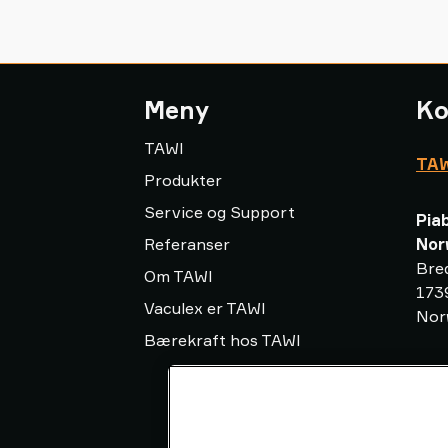
Meny
Ko
TAWI
TAW
Produkter
Service og Support
Pia
Referanser
Nor
Bre
Om TAWI
173
Vaculex er TAWI
Nor
Bærekraft hos TAWI
inf
+47