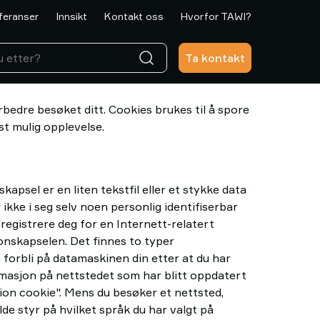
feranser
Innsikt
Kontakt oss
Hvorfor TAWI?
Ta kontakt
bedre besøket ditt. Cookies brukes til å spore
st mulig opplevelse.
psel er en liten tekstfil eller et stykke data
kke i seg selv noen personlig identifiserbar
 registrere deg for en Internett-relatert
jonskapselen. Det finnes to typer
 forbli på datamaskinen din etter at du har
ormasjon på nettstedet som har blitt oppdatert
ion cookie". Mens du besøker et nettsted,
de styr på hvilket språk du har valgt på