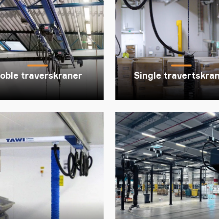
oble traverskraner
Single travertskra