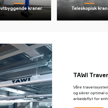
avtbyggende kraner
Teleskopisk kran
TAWI Trave
Våre traverssystem
og sikrer optimal o
arbeidsflyt for en