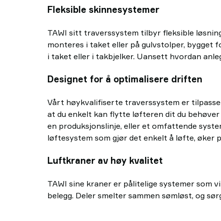
Fleksible skinnesystemer
TAWI sitt traverssystem tilbyr fleksible løsnin
monteres i taket eller på gulvstolper, bygget 
i taket eller i takbjelker. Uansett hvordan anl
Designet for å optimalisere driften
Vårt høykvalifiserte traverssystem er tilpasset
at du enkelt kan flytte løfteren dit du behøve
en produksjonslinje, eller et omfattende system
løftesystem som gjør det enkelt å løfte, øker 
Luftkraner av høy kvalitet
TAWI sine kraner er pålitelige systemer som vil 
belegg. Deler smelter sammen sømløst, og sørge