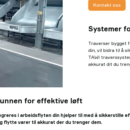
Kontakt oss
Systemer for
Traverser bygget fo
din, vil bidra til å
TAWI traverssystem 
akkurat dit du tren
nnen for effektive løft
reres i arbeidsflyten din hjelper til med å sikkerstille 
g flytte varer til akkurat der du trenger dem.