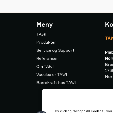
Meny
Ko
TAWI
TAW
Produkter
Service og Support
Pia
Referanser
Nor
Bre
Om TAWI
173
Vaculex er TAWI
Nor
Bærekraft hos TAWI
inf
+47
By clicking “Accept All Cookies”, yo