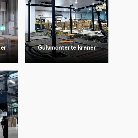
ner
Gulvmonterte kraner