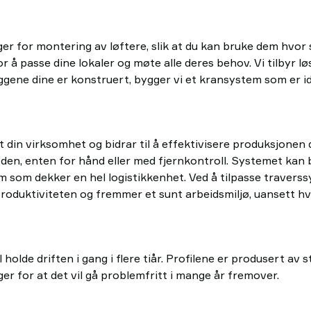
ger for montering av løftere, slik at du kan bruke dem hvor 
for å passe dine lokaler og møte alle deres behov. Vi tilbyr
eggene dine er konstruert, bygger vi et kransystem som er id
 din virksomhet og bidrar til å effektivisere produksjonen d
r den, enten for hånd eller med fjernkontroll. Systemet kan
 som dekker en hel logistikkenhet. Ved å tilpasse traverssys
produktiviteten og fremmer et sunt arbeidsmiljø, uansett hv
holde driften i gang i flere tiår. Profilene er produsert av 
r for at det vil gå problemfritt i mange år fremover.