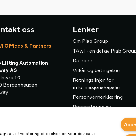
ntakt oss
Lenker
Om Piab Group
I Offices & Partners
TAWI - en del av Piab Grou
Karriere
b Lifting Automation
way AS
Vilkår og betingelser
dmyra 10
Retningslinjer for
9 Borgenhaugen
informasjonskapsler
way
Personvernerklæring
Rapportering av
o-no@piab.com
uregelmessigheter
 921 19 980
Ordliste for vakuumløftere
Acce
Leverandorkodeks
u agree to the storing of cookies on your device to