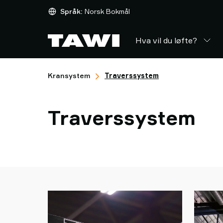
Hva
Språk:
Norsk Bokmål
vil
du
Hva vil du løfte?
løfte?
Løfteutstyr
Industrier
Kransystem
Traverssystem
Service
&
Support
Traverssystem
Referanser
Innsikt
Kontakt
oss
Hvorfor
TAWI?