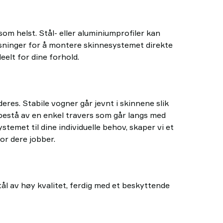
som helst. Stål- eller aluminiumprofiler kan
 løsninger for å montere skinnesystemet direkte
eelt for dine forhold.
eres. Stabile vogner går jevnt i skinnene slik
 bestå av en enkel travers som går langs med
temet til dine individuelle behov, skaper vi et
or dere jobber.
stål av høy kvalitet, ferdig med et beskyttende