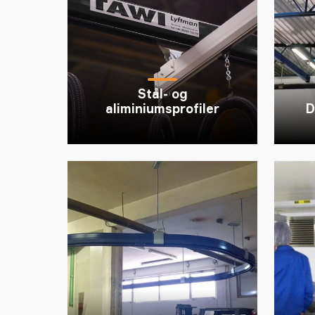
Stål- og
aliminiumsprofiler
D