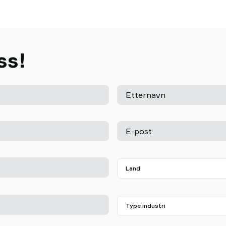
ss!
Etternavn
E-post