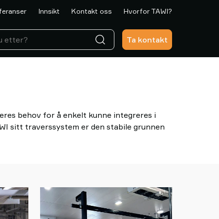
feranser
Innsikt
Kontakt oss
Hvorfor TAWI?
Ta kontakt
eres behov for å enkelt kunne integreres i
WI sitt traverssystem er den stabile grunnen