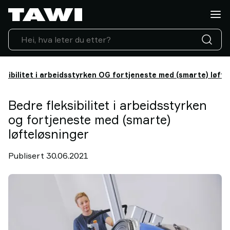
Hva
vil
du
løfte?
Løfteutstyr
Industrier
eksibilitet i arbeidsstyrken OG fortjeneste med (smarte) løfte
Service
&
Bedre fleksibilitet i arbeidsstyrken
Support
og fortjeneste med (smarte)
Referanser
løfteløsninger
Innsikt
Kontakt
Publisert 30.06.2021
oss
Hvorfor
TAWI?