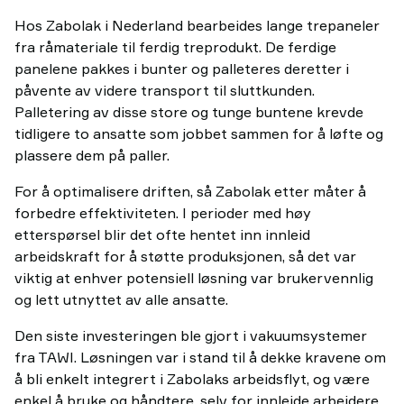
Hos Zabolak i Nederland bearbeides lange trepaneler
fra råmateriale til ferdig treprodukt. De ferdige
panelene pakkes i bunter og palleteres deretter i
påvente av videre transport til sluttkunden.
Palletering av disse store og tunge buntene krevde
tidligere to ansatte som jobbet sammen for å løfte og
plassere dem på paller.
For å optimalisere driften, så Zabolak etter måter å
forbedre effektiviteten. I perioder med høy
etterspørsel blir det ofte hentet inn innleid
arbeidskraft for å støtte produksjonen, så det var
viktig at enhver potensiell løsning var brukervennlig
og lett utnyttet av alle ansatte.
Den siste investeringen ble gjort i vakuumsystemer
fra TAWI. Løsningen var i stand til å dekke kravene om
å bli enkelt integrert i Zabolaks arbeidsflyt, og være
enkel å bruke og håndtere, selv for innleide arbeidere.