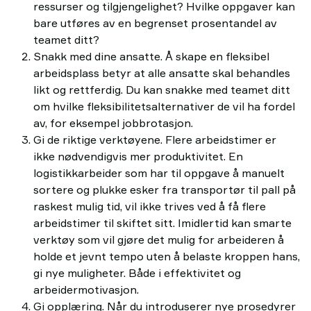
ressurser og tilgjengelighet? Hvilke oppgaver kan
bare utføres av en begrenset prosentandel av
teamet ditt?
Snakk med dine ansatte. Å skape en fleksibel
arbeidsplass betyr at alle ansatte skal behandles
likt og rettferdig. Du kan snakke med teamet ditt
om hvilke fleksibilitetsalternativer de vil ha fordel
av, for eksempel jobbrotasjon.
Gi de riktige verktøyene. Flere arbeidstimer er
ikke nødvendigvis mer produktivitet. En
logistikkarbeider som har til oppgave å manuelt
sortere og plukke esker fra transportør til pall på
raskest mulig tid, vil ikke trives ved å få flere
arbeidstimer til skiftet sitt. Imidlertid kan smarte
verktøy som vil gjøre det mulig for arbeideren å
holde et jevnt tempo uten å belaste kroppen hans,
gi nye muligheter. Både i effektivitet og
arbeidermotivasjon.
Gi opplæring. Når du introduserer nye prosedyrer