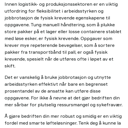
Innen logistikk- og produksjonssektoren er en viktig
utfordring for fleksibilitet i arbeidsstyrken og
jobbrotasjon de fysisk krevende egenskapene til
oppgavene. Tung manuell håndtering, som å plukke
store pakker på et lager eller losse containere stablet
med løse esker, er fysisk krevende. Oppgaver som
krever mye repeterende bevegelser, som å sortere
pakker fra transportbånd til pall, er også fysisk
krevende, spesielt når de utføres ofte i løpet av et
skift.
Det er vanskelig å bruke jobbrotasjon og utnytte
arbeidsstyrken effektivt når bare en begrenset
prosentandel av de ansatte kan utføre disse
oppgavene. For ikke å nevne at det gjør bedriften din
mer sårbar for plutselig ressursmangel og sykefravær.
Å gjøre bedriften din mer robust og smidig er en viktig
fordel med smarte løfteløsninger. Tenk deg å kunne la