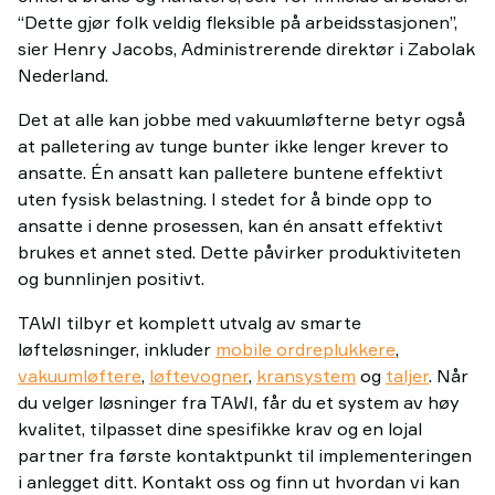
“Dette gjør folk veldig fleksible på arbeidsstasjonen”,
sier Henry Jacobs, Administrerende direktør i Zabolak
Nederland.
Det at alle kan jobbe med vakuumløfterne betyr også
at palletering av tunge bunter ikke lenger krever to
ansatte. Én ansatt kan palletere buntene effektivt
uten fysisk belastning. I stedet for å binde opp to
ansatte i denne prosessen, kan én ansatt effektivt
brukes et annet sted. Dette påvirker produktiviteten
og bunnlinjen positivt.
TAWI tilbyr et komplett utvalg av smarte
løfteløsninger, inkluder
mobile ordreplukkere
,
vakuumløftere
,
løftevogner
,
kransystem
og
taljer
. Når
du velger løsninger fra TAWI, får du et system av høy
kvalitet, tilpasset dine spesifikke krav og en lojal
partner fra første kontaktpunkt til implementeringen
i anlegget ditt. Kontakt oss og finn ut hvordan vi kan