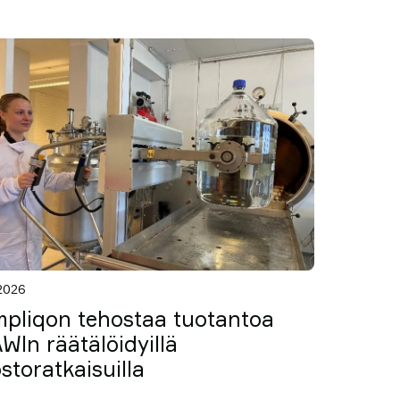
.2026
pliqon tehostaa tuotantoa
WIn räätälöidyillä
storatkaisuilla