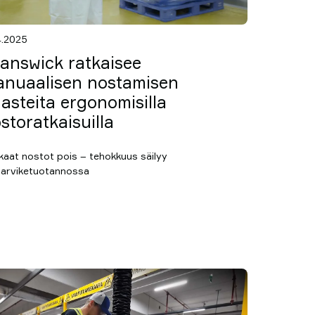
4.2025
answick ratkaisee
nuaalisen nostamisen
asteita ergonomisilla
storatkaisuilla
kaat nostot pois – tehokkuus säilyy
ntarviketuotannossa