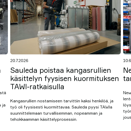
20.7.2026
10.
a
Sauleda poistaa kangasrullien
Ne
käsittelyn fyysisen kuormituksen
ta
TAWI-ratkaisulla
istä
New
len
Kangasrullien nostamiseen tarvittiin kaksi henkilöä, ja
 ja
löys
työ oli fyysisesti kuormittavaa. Sauleda pyysi TAWIa
työn
suunnittelemaan turvallisemman, nopeamman ja
jou
tehokkaamman käsittelyprosessin.