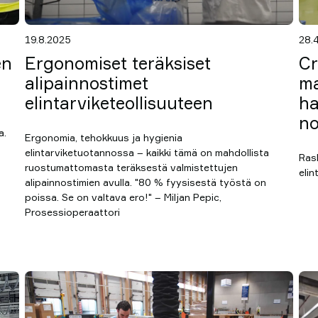
19.8.2025
28.
en
Ergonomiset teräksiset
Cr
alipainnostimet
ma
elintarviketeollisuuteen
ha
no
a.
Ergonomia, tehokkuus ja hygienia
n
elintarviketuotannossa – kaikki tämä on mahdollista
Ras
ruostumattomasta teräksestä valmistettujen
eli
alipainnostimien avulla. "80 % fyysisestä työstä on
poissa. Se on valtava ero!" – Miljan Pepic,
Prosessioperaattori