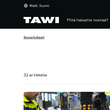
Mitä
Kieli:
Suomi
haluatte
nostaa?
Mitä haluatte nostaa?
Nostolaitteet
Toimialat
Huolto
Suositukset
ja
tuki
Suositukset
Näkemyksiä
nostamisesta
Ota
32 artikkelia
yhteyttä
Miksi
TAWI