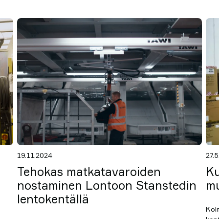
19.11.2024
27.
Tehokas matkatavaroiden
Ku
nostaminen Lontoon Stanstedin
mu
lentokentällä
Kol