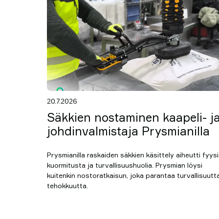
20.7.2026
Säkkien nostaminen kaapeli- j
johdinvalmistaja Prysmianilla
Prysmianilla raskaiden säkkien käsittely aiheutti fyys
kuormitusta ja turvallisuushuolia. Prysmian löysi
kuitenkin nostoratkaisun, joka parantaa turvallisuutta
tehokkuutta.