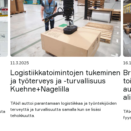
11.3.2025
16.
Logistiikkatoimintojen tukeminen
Br
ja työterveys ja -turvallisuus
to
Kuehne+Nagelilla
au
al
TAWI auttoi parantamaan logistiikkaa ja työntekijöiden
terveyttä ja turvallisuutta samalla kun se lisäsi
sta
TAW
tehokkuutta.
fyys