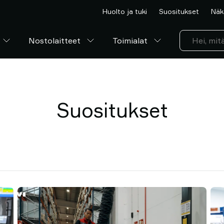
Huolto ja tuki
Suositukset
Näk
Nostolaitteet
Toimialat
Suositukset