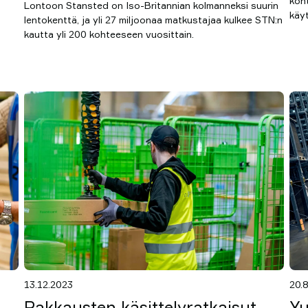
kont
Lontoon Stansted on Iso-Britannian kolmanneksi suurin
käy
lentokenttä, ja yli 27 miljoonaa matkustajaa kulkee STN:n
kautta yli 200 kohteeseen vuosittain.
13.12.2023
20.
Pakkausten käsittelyratkaisut
Yu