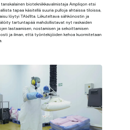
 tanskalainen biotekniikkavalmistaja Ampliqon etsi
allista tapaa käsitellä suuria pulloja ahtaissa tiloissa,
aisu löytyi TAWIlta. Liikuteltava sähkönostin ja
tälöity tartuntapää mahdollistavat nyt raskaiden
lojen lastaamisen, nostamisen ja sekoittamisen
osti ja ilman, että työntekijöiden kehoa kuormitetaan
a.