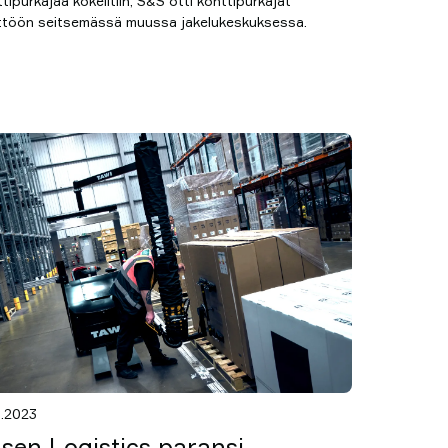
tipurkajaa kokeiltiin, S&S otti konttipurkajat
ttöön seitsemässä muussa jakelukeskuksessa.
8.2023
sen Logistics paransi