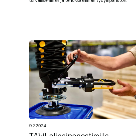
turvallisemman ja tehokkaamman työympäristön.
9.2.2024
TAWI-alipainenostimilla