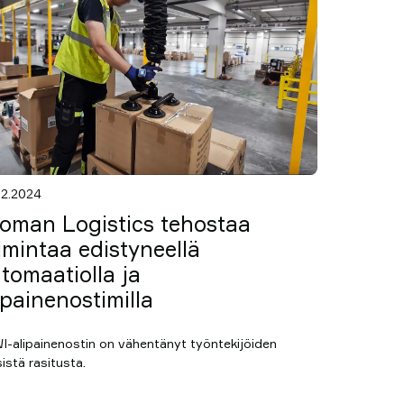
12.2024
oman Logistics tehostaa
imintaa edistyneellä
tomaatiolla ja
ipainenostimilla
I-alipainenostin on vähentänyt työntekijöiden
istä rasitusta.