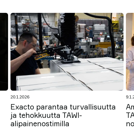
20.1.2026
9.1
Exacto parantaa turvallisuutta
Am
ja tehokkuutta TAWI-
TA
alipainenostimilla
no