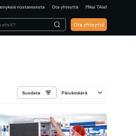
emyksiä nostamisesta
Ota yhteyttä
Miksi TAWI
Ota yhteyttä
Valitse
Suodata
lajittelu