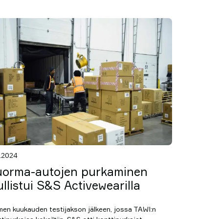
5.2024
orma-autojen purkaminen
llistui S&S Activewearilla
men kuukauden testijakson jälkeen, jossa TAWI:n