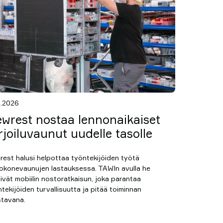
6.2026
wrest nostaa lennonaikaiset
rjoiluvaunut uudelle tasolle
rest halusi helpottaa työntekijöiden työtä
tokonevaunujen lastauksessa. TAWIn avulla he
ivät mobiilin nostoratkaisun, joka parantaa
tekijöiden turvallisuutta ja pitää toiminnan
stavana.