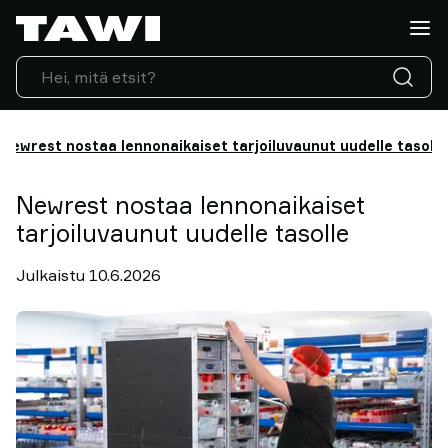
Mitä
haluatte
nostaa?
Nostolaitteet
Toimialat
Newrest nostaa lennonaikaiset tarjoiluvaunut uudelle tasolle
Huolto
ja
tuki
Newrest nostaa lennonaikaiset
Suositukset
tarjoiluvaunut uudelle tasolle
Näkemyksiä
nostamisesta
Julkaistu 10.6.2026
Ota
yhteyttä
Miksi
TAWI