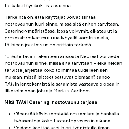
tai kaksi täysikokoista vaunua.
Tärkeintä on, että käyttäjät voivat siirtää
nostovaunun juuri sinne, missä sitä eniten tarvitaan.
Catering‑ympäristössä, jossa volyymit, aikataulut ja
prosessit voivat muuttua lyhyellä varoitusajalla,
tällainen joustavuus on erittäin tärkeää.
“Liikuteltavan rakenteen ansiosta Newrest voi viedä
nostovaunun sinne, missä sitä tarvitaan – eikä heidän
tarvitse järjestää koko toimintaa uudelleen sen
mukaan, missä laitteet sattuvat olemaan”, sanoo
TAWIn lentokentistä ja satamista vastaava globaalin
liiketoiminnan johtaja Markus Carlbom.
Mitä TAWI Catering ‑nostovaunu tarjoaa:
Vähentää käsin tehtävää nostamista ja hankalia
työasentoja koko tuotantoprosessin aikana
Voidaan käyttää useilla eri työpisteillä ilman