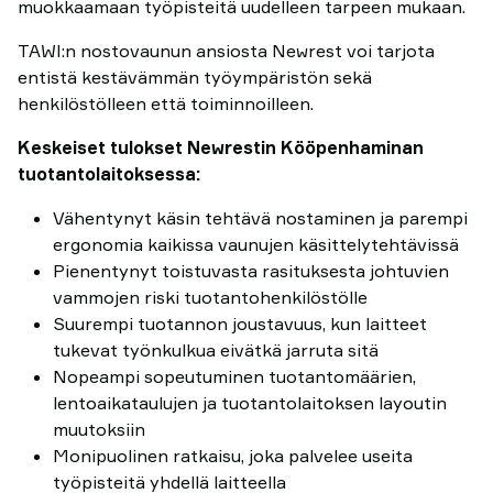
muokkaamaan työpisteitä uudelleen tarpeen mukaan.
TAWI:n nostovaunun ansiosta Newrest voi tarjota
entistä kestävämmän työympäristön sekä
henkilöstölleen että toiminnoilleen.
Keskeiset tulokset Newrestin Kööpenhaminan
tuotantolaitoksessa:
Vähentynyt käsin tehtävä nostaminen ja parempi
ergonomia kaikissa vaunujen käsittelytehtävissä
Pienentynyt toistuvasta rasituksesta johtuvien
vammojen riski tuotantohenkilöstölle
Suurempi tuotannon joustavuus, kun laitteet
tukevat työnkulkua eivätkä jarruta sitä
Nopeampi sopeutuminen tuotantomäärien,
lentoaikataulujen ja tuotantolaitoksen layoutin
muutoksiin
Monipuolinen ratkaisu, joka palvelee useita
työpisteitä yhdellä laitteella