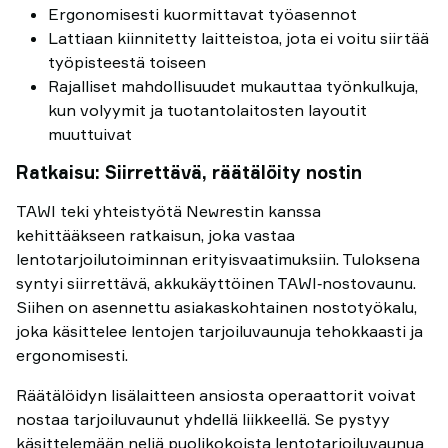
Ergonomisesti kuormittavat työasennot
Lattiaan kiinnitetty laitteistoa, jota ei voitu siirtää
työpisteestä toiseen
Rajalliset mahdollisuudet mukauttaa työnkulkuja,
kun volyymit ja tuotantolaitosten layoutit
muuttuivat
Ratkaisu: Siirrettävä, räätälöity nostin
TAWI teki yhteistyötä Newrestin kanssa
kehittääkseen ratkaisun, joka vastaa
lentotarjoilutoiminnan erityisvaatimuksiin. Tuloksena
syntyi siirrettävä, akkukäyttöinen TAWI‑nostovaunu.
Siihen on asennettu asiakaskohtainen nostotyökalu,
joka käsittelee lentojen tarjoiluvaunuja tehokkaasti ja
ergonomisesti.
Räätälöidyn lisälaitteen ansiosta operaattorit voivat
nostaa tarjoiluvaunut yhdellä liikkeellä. Se pystyy
käsittelemään neljä puolikokoista lentotarjoiluvaunua