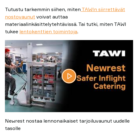
Tutustu tarkemmin siihen, miten
TAWIn siirrettävät
nostovaunut
voivat auttaa
materiaalinkäsittelytehtävissä. Tai tutki, miten TAWI
tukee
lentokenttien toimintoja
.
Newrest nostaa lennonaikaiset tarjoiluvaunut uudelle
tasolle