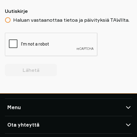
Uutiskirje
Haluan vastaanottaa tietoa ja päivityksiä TAWIlta.
Lähetä
Menu
TAWI
Ota yhteyttä
Tuotteet
Huolto ja tuki