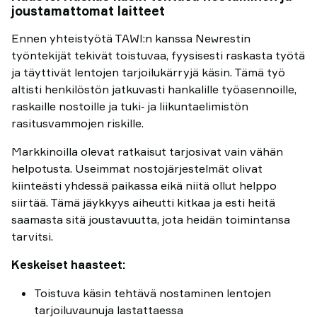
joustamattomat laitteet
Ennen yhteistyötä TAWI:n kanssa Newrestin
työntekijät tekivät toistuvaa, fyysisesti raskasta työtä
ja täyttivät lentojen tarjoilukärryjä käsin. Tämä työ
altisti henkilöstön jatkuvasti hankalille työasennoille,
raskaille nostoille ja tuki‑ ja liikuntaelimistön
rasitusvammojen riskille.
Markkinoilla olevat ratkaisut tarjosivat vain vähän
helpotusta. Useimmat nostojärjestelmät olivat
kiinteästi yhdessä paikassa eikä niitä ollut helppo
siirtää. Tämä jäykkyys aiheutti kitkaa ja esti heitä
saamasta sitä joustavuutta, jota heidän toimintansa
tarvitsi.
Keskeiset haasteet:
Toistuva käsin tehtävä nostaminen lentojen
tarjoiluvaunuja lastattaessa