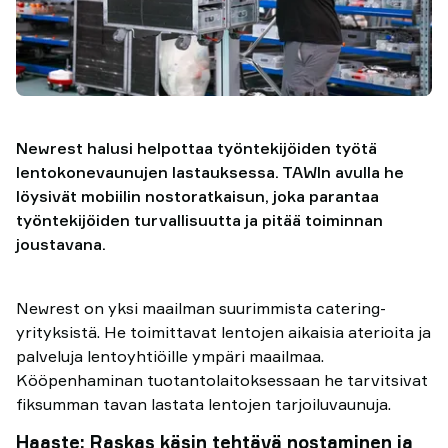
Newrest halusi helpottaa työntekijöiden työtä
lentokonevaunujen lastauksessa. TAWIn avulla he
löysivät mobiilin nostoratkaisun, joka parantaa
työntekijöiden turvallisuutta ja pitää toiminnan
joustavana.
Newrest on yksi maailman suurimmista catering-
yrityksistä. He toimittavat lentojen aikaisia aterioita ja
palveluja lentoyhtiöille ympäri maailmaa.
Kööpenhaminan tuotantolaitoksessaan he tarvitsivat
fiksumman tavan lastata lentojen tarjoiluvaunuja.
Haaste: Raskas käsin tehtävä nostaminen ja