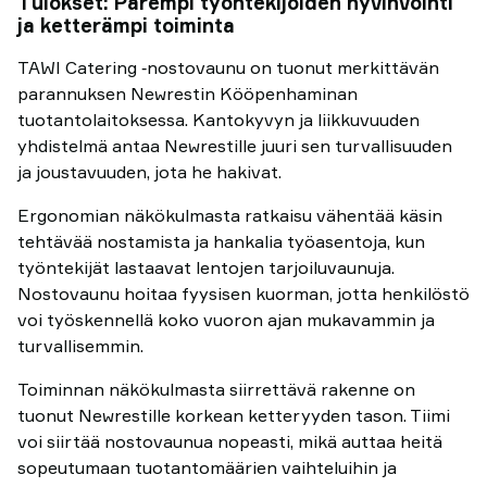
Tulokset: Parempi työntekijöiden hyvinvointi
ja ketterämpi toiminta
TAWI Catering ‑nostovaunu on tuonut merkittävän
parannuksen Newrestin Kööpenhaminan
tuotantolaitoksessa. Kantokyvyn ja liikkuvuuden
yhdistelmä antaa Newrestille juuri sen turvallisuuden
ja joustavuuden, jota he hakivat.
Ergonomian näkökulmasta ratkaisu vähentää käsin
tehtävää nostamista ja hankalia työasentoja, kun
työntekijät lastaavat lentojen tarjoiluvaunuja.
Nostovaunu hoitaa fyysisen kuorman, jotta henkilöstö
voi työskennellä koko vuoron ajan mukavammin ja
turvallisemmin.
Toiminnan näkökulmasta siirrettävä rakenne on
tuonut Newrestille korkean ketteryyden tason. Tiimi
voi siirtää nostovaunua nopeasti, mikä auttaa heitä
sopeutumaan tuotantomäärien vaihteluihin ja