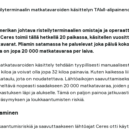
lyterminaalin matkatavaroiden käsittelyn TAWI-alipaineno
rikan johtava risteilyterminaalien omistaja ja operaatto
Ceres toimii tällä hetkellä 20 paikassa, käsitellen vuositt
avarat. Miamin satamassa he palvelevat joka päivä kok
sa on jopa 20 000 matkatavaraa per laiva.
matkatavaroiden käsittely tehdään tyypillisesti manuaalises
kiloa ja voivat olla jopa 32 kiloa painavia. Kuten kaikessa l
aikataulu, jota on noudatettava. Lähtöaikojen saavuttamisek
eltävä nopeasti saadakseen 20 000 matkatavaraa, joiden p
rkastuksen läpi ja alukselle. Tämä on paljon painoa jatkuvasti
 väsymyksen ja loukkaantumisten riskiä.
taminen
aantumisriskiä ja saavuttaakseen lähtöajat Ceres otti kä