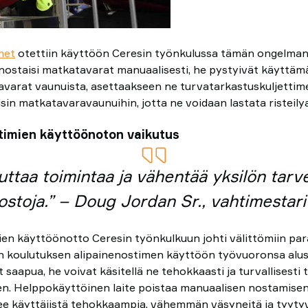
met
otettiin käyttöön Ceresin työnkulussa tämän ongelman 
ö nostaisi matkatavarat manuaalisesti, he pystyivät käyttäm
arat vaunuista, asettaakseen ne turvatarkastuskuljettime
isin matkatavaravaunuihin, jotta ne voidaan lastata risteily
timien käyttöönoton vaikutus
ttaa toimintaa ja vähentää yksilön tarv
ostoja.” – Doug Jordan Sr., vahtimestari
en käyttöönotto Ceresin työnkulkuun johti välittömiin par
n koulutuksen alipainenostimen käyttöön työvuoronsa aluss
saapua, he voivat käsitellä ne tehokkaasti ja turvallisesti
een. Helppokäyttöinen laite poistaa manuaalisen nostamis
ee käyttäjistä tehokkaampia, vähemmän väsyneitä ja tyyty