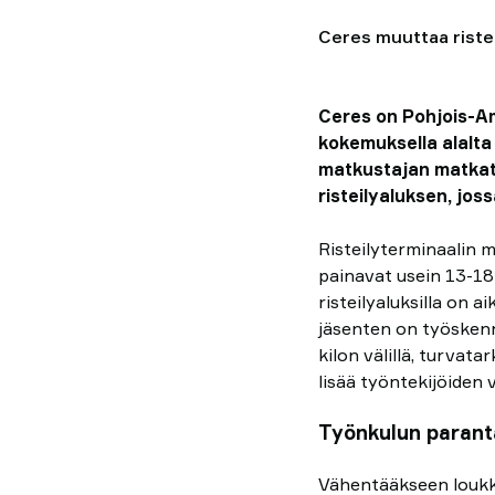
Ceres muuttaa ristei
Ceres on Pohjois-Ame
kokemuksella alalta 
matkustajan matkat
risteilyaluksen, jos
Risteilyterminaalin 
painavat usein 13-18 
risteilyaluksilla on 
jäsenten on työskenn
kilon välillä, turvata
lisää työntekijöiden
Työnkulun paran
Vähentääkseen loukk