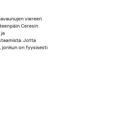
ravaunujen viereen
eteenpäin Ceresin
 ja
taamista. Jotta
, jonkun on fyysisesti