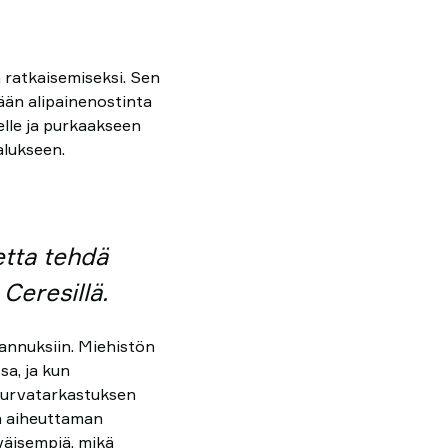
ratkaisemiseksi. Sen
ään alipainenostinta
lle ja purkaakseen
alukseen.
etta tehdä
 Ceresillä.
annuksiin. Miehistön
a, ja kun
 turvatarkastuksen
en aiheuttaman
väisempiä, mikä