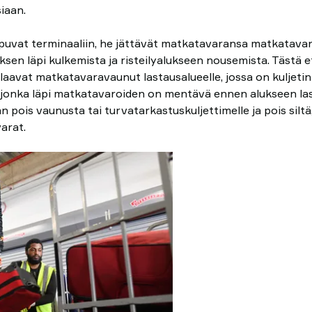
siaan.
puvat terminaaliin, he jättävät matkatavaransa matkatava
sen läpi kulkemista ja risteilyalukseen nousemista. Tästä 
laavat matkatavaravaunut lastausalueelle, jossa on kuljetin
jonka läpi matkatavaroiden on mentävä ennen alukseen las
pois vaunusta tai turvatarkastuskuljettimelle ja pois siltä
arat.