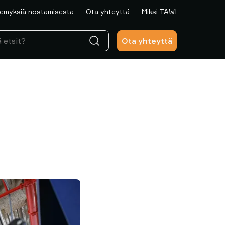
emyksiä nostamisesta
Ota yhteyttä
Miksi TAWI
Ota yhteyttä