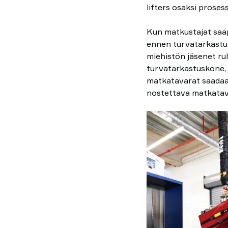
lifters osaksi proses
Kun matkustajat saa
ennen turvatarkastuk
miehistön jäsenet rul
turvatarkastuskone, 
matkatavarat saadaan 
nostettava matkatav