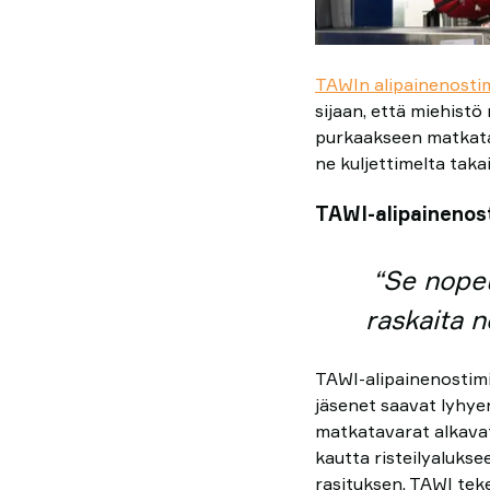
TAWIn alipainenosti
sijaan, että miehist
purkaakseen matkatav
ne kuljettimelta taka
TAWI-alipainenos
“Se nopeu
raskaita n
TAWI-alipainenostimi
jäsenet saavat lyhye
matkatavarat alkavat 
kautta risteilyaluks
rasituksen. TAWI tek