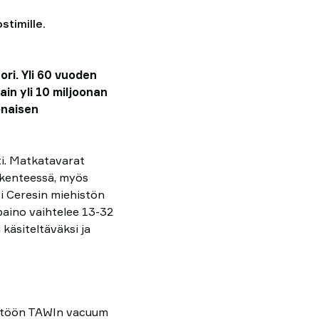
stimille.
ri. Yli 60 vuoden
ain yli 10 miljoonan
onaisen
ti. Matkatavarat
iikenteessä, myös
si Ceresin miehistön
aino vaihtelee 13-32
 käsiteltäväksi ja
yttöön TAWIn vacuum