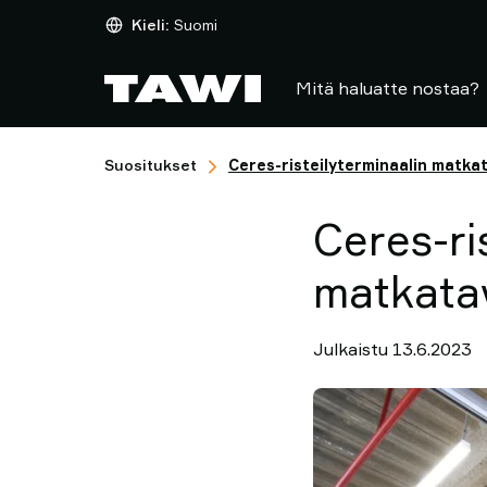
Mitä
Kieli:
Suomi
haluatte
nostaa?
Mitä haluatte nostaa?
Nostolaitteet
Toimialat
Huolto
Suositukset
Ceres-risteilyterminaalin matka
ja
tuki
Ceres-ri
Suositukset
Näkemyksiä
matkatav
nostamisesta
Ota
yhteyttä
Julkaistu 13.6.2023
Miksi
TAWI