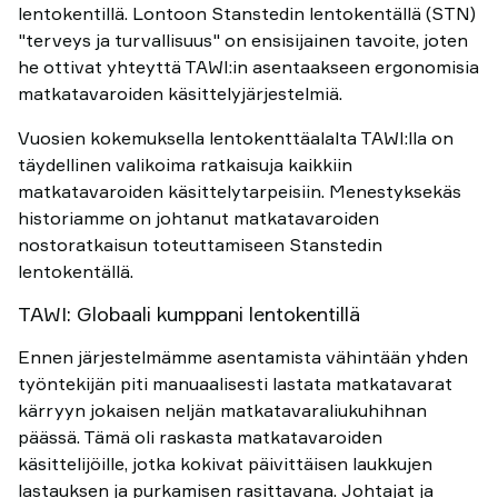
lentokentillä. Lontoon Stanstedin lentokentällä (STN)
"terveys ja turvallisuus" on ensisijainen tavoite, joten
he ottivat yhteyttä TAWI:in asentaakseen ergonomisia
matkatavaroiden käsittelyjärjestelmiä.
Vuosien kokemuksella lentokenttäalalta TAWI:lla on
täydellinen valikoima ratkaisuja kaikkiin
matkatavaroiden käsittelytarpeisiin. Menestyksekäs
historiamme on johtanut matkatavaroiden
nostoratkaisun toteuttamiseen Stanstedin
lentokentällä.
TAWI: Globaali kumppani lentokentillä
Ennen järjestelmämme asentamista vähintään yhden
työntekijän piti manuaalisesti lastata matkatavarat
kärryyn jokaisen neljän matkatavaraliukuhihnan
päässä. Tämä oli raskasta matkatavaroiden
käsittelijöille, jotka kokivat päivittäisen laukkujen
lastauksen ja purkamisen rasittavana. Johtajat ja