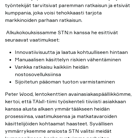
työntekijät tarvitsivat paremman ratkaisun ja etsivät
kumppania, joka voisi tehokkaasti tarjota
markkinoiden parhaan ratkaisun.
Alkukokouksissamme STN:n kanssa he esittivät
seuraavat vaatimukset:
Innovatiivisuutta ja laatua kohtuulliseen hintaan
Manuaalisen käsittelyn riskien vähentäminen
Vankka ratkaisu kaikkiin heidän
nostosovelluksiinsa
Sijoitetun pääoman tuoton varmistaminen
Peter Wood, lentokenttien avainasiakaspäällikkömme,
kertoi, että TAWI-tiimi työskenteli tiiviisti asiakkaan
kanssa alusta alkaen ymmärtääkseen heidän
prosessinsa, vaatimuksensa ja matkatavaroiden
käsittelijöiden kohtaamat haasteet. Syvällisen
ymmärryksemme ansiosta STN valitsi meidät