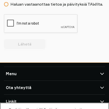
Haluan vastaanottaa tietoa ja päivityksiä TAWIlta.
Lähetä
Menu
TAWI
Ota yhteyttä
Tuotteet
Huolto ja tuki
TAWI-toimistot ja yhteistyökumppanit
Linkit
Suositukset