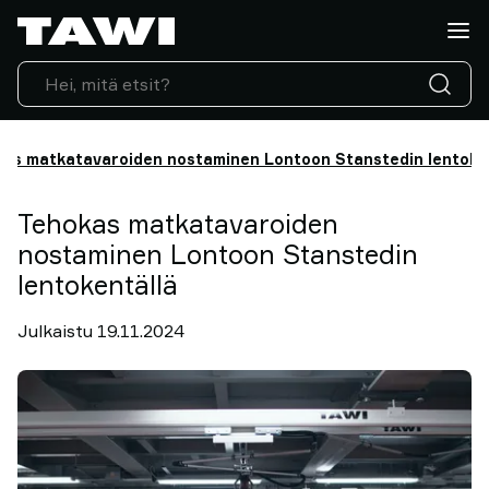
Mitä
haluatte
nostaa?
Nostolaitteet
Toimialat
as matkatavaroiden nostaminen Lontoon Stanstedin lentoke
Huolto
ja
tuki
Tehokas matkatavaroiden
Suositukset
nostaminen Lontoon Stanstedin
Näkemyksiä
lentokentällä
nostamisesta
Ota
Julkaistu 19.11.2024
yhteyttä
Miksi
TAWI