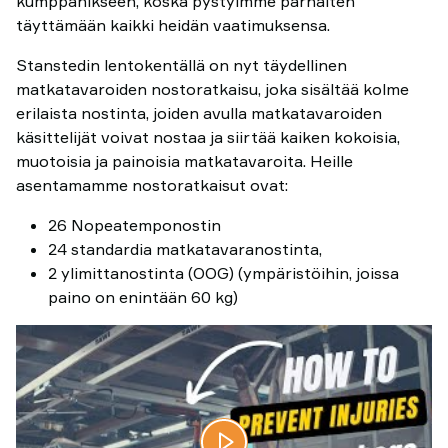
kumppanikseen, koska pystyimme parhaiten
täyttämään kaikki heidän vaatimuksensa.
Stanstedin lentokentällä on nyt täydellinen
matkatavaroiden nostoratkaisu, joka sisältää kolme
erilaista nostinta, joiden avulla matkatavaroiden
käsittelijät voivat nostaa ja siirtää kaiken kokoisia,
muotoisia ja painoisia matkatavaroita. Heille
asentamamme nostoratkaisut ovat:
26 Nopeatemponostin
24 standardia matkatavaranostinta,
2 ylimittanostinta (OOG) (ympäristöihin, joissa
paino on enintään 60 kg)