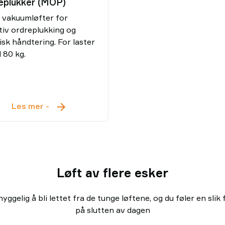
eplukker (MOP)
 vakuumløfter for
tiv ordreplukking og
tisk håndtering. For laster
l 80 kg.
Ordreplukker
Les mer
-
(MOP)
Løft av flere esker
yggelig å bli lettet fra de tunge løftene, og du føler en slik 
på slutten av dagen