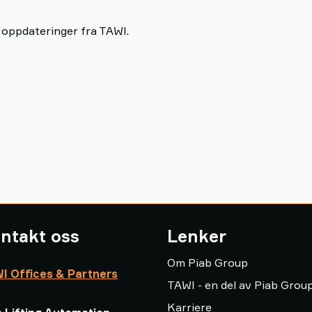
 oppdateringer fra TAWI.
ntakt oss
Lenker
Om Piab Group
I Offices & Partners
TAWI - en del av Piab Grou
Karriere