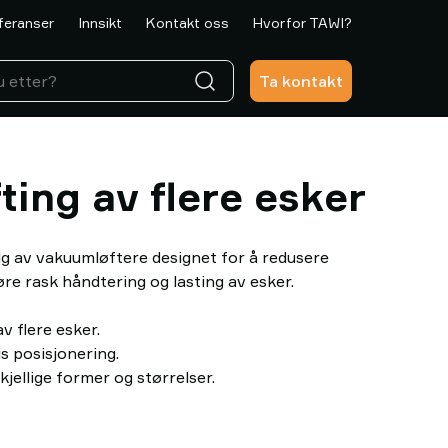
feranser
Innsikt
Kontakt oss
Hvorfor TAWI?
Ta kontakt
fting av flere esker
lg av vakuumløftere designet for å redusere
re rask håndtering og lasting av esker.
v flere esker.
s posisjonering.
kjellige former og størrelser.