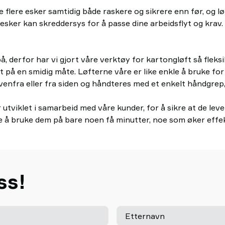
 flere esker samtidig både raskere og sikrere enn før, og lø
 esker kan skreddersys for å passe dine arbeidsflyt og krav.
å, derfor har vi gjort våre verktøy for kartongløft så fleksi
flyt på en smidig måte. Løfterne våre er like enkle å bruke 
ovenfra eller fra siden og håndteres med et enkelt håndgrep
 utviklet i samarbeid med våre kunder, for å sikre at de lever
e å bruke dem på bare noen få minutter, noe som øker effekt
ss!
Etternavn