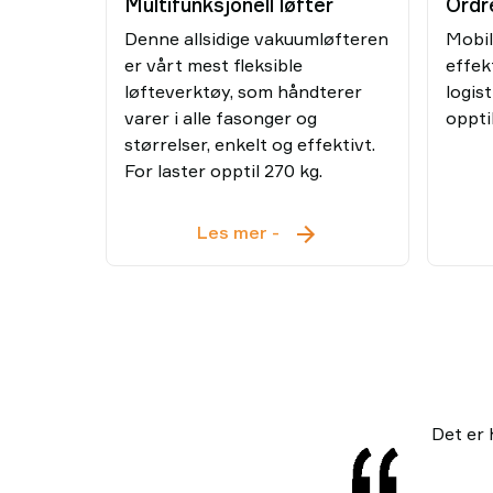
Multifunksjonell løfter
Ordr
Denne allsidige vakuumløfteren
Mobil
er vårt mest fleksible
effek
løfteverktøy, som håndterer
logis
varer i alle fasonger og
oppti
størrelser, enkelt og effektivt.
For laster opptil 270 kg.
Multifunksjonell
Les mer
-
løfter
Det er h