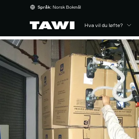
Hva
Språk:
Norsk Bokmål
vil
du
Hva vil du løfte?
løfte?
Løfteutstyr
Industrier
Service
&
Support
Referanser
Innsikt
Kontakt
oss
Hvorfor
TAWI?