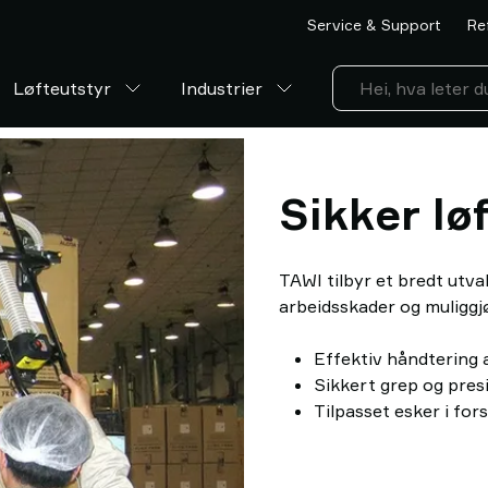
Service & Support
Re
Løfteutstyr
Industrier
Sikker lø
TAWI tilbyr et bredt utva
arbeidsskader og muliggjø
Effektiv håndtering a
Sikkert grep og presi
Tilpasset esker i fors