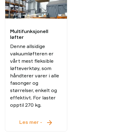
Multifunksjonell
løfter
Denne allsidige
vakuumløfteren er
vårt mest fleksible
løfteverktøy, som
håndterer varer i alle
fasonger og
størrelser, enkelt og
effektivt. For laster
opptil 270 kg.
Multifunksjonell
Les mer
-
løfter