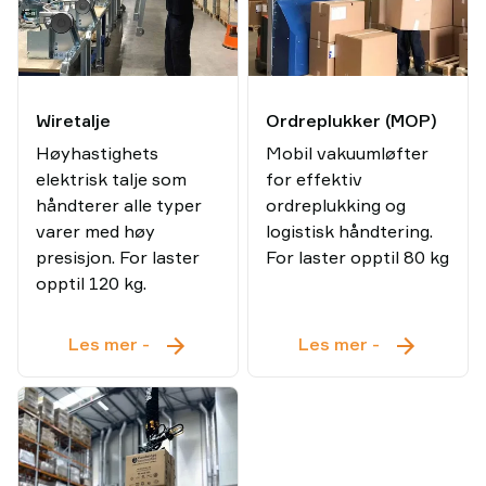
Wiretalje
Ordreplukker (MOP)
Høyhastighets
Mobil vakuumløfter
elektrisk talje som
for effektiv
håndterer alle typer
ordreplukking og
varer med høy
logistisk håndtering.
presisjon. For laster
For laster opptil 80 kg
opptil 120 kg.
Wiretalje
Ordreplukk
Les mer
-
Les mer
-
(MOP)