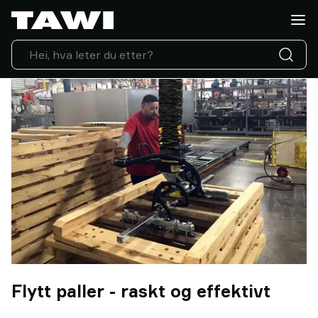
Hva
vil
du
løfte?
Løfteutstyr
Industrier
Service
&
Support
Referanser
Innsikt
Kontakt
oss
Hvorfor
TAWI?
Flytt paller - raskt og effektivt