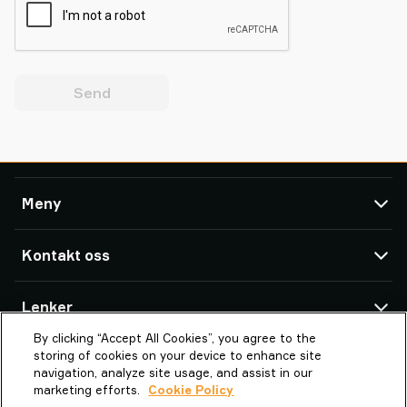
Send
Meny
TAWI
Kontakt oss
Produkter
Service og Support
TAWI Offices & Partners
Lenker
Referanser
By clicking “Accept All Cookies”, you agree to the
Om Piab Group
Om TAWI
Piab Lifting Automation Norway AS
storing of cookies on your device to enhance site
Bredmyra 10
TAWI - en del av Piab Group
Vaculex er TAWI
navigation, analyze site usage, and assist in our
1739 Borgenhaugen
marketing efforts.
Cookie Policy
Karriere
Bærekraft hos TAWI
Norway