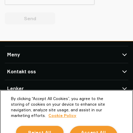
Send
Meny
TAWI
Kontakt oss
Produkter
Service og Support
TAWI Offices & Partners
Lenker
Referanser
By clicking “Accept All Cookies”, you agree to the
Om Piab Group
Om TAWI
Piab Lifting Automation Norway AS
storing of cookies on your device to enhance site
Bredmyra 10
TAWI - en del av Piab Group
Vaculex er TAWI
navigation, analyze site usage, and assist in our
1739 Borgenhaugen
marketing efforts.
Cookie Policy
Karriere
Bærekraft hos TAWI
Norway
Vilkår og betingelser
Reject All
Accept All