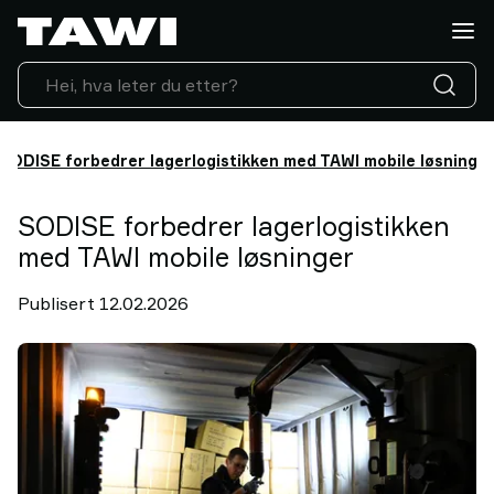
Hva
vil
du
løfte?
Løfteutstyr
Industrier
SODISE forbedrer lagerlogistikken med TAWI mobile løsninge
Service
&
SODISE forbedrer lagerlogistikken
Support
med TAWI mobile løsninger
Referanser
Innsikt
Publisert 12.02.2026
Kontakt
oss
Hvorfor
TAWI?