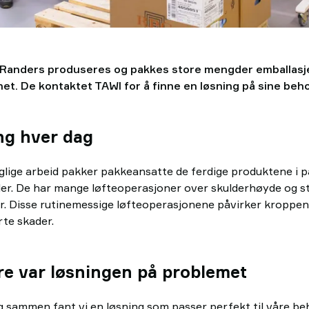
 Randers produseres og pakkes store mengder emballasj
net. De kontaktet TAWI for å finne en løsning på sine beho
ng hver dag
aglige arbeid pakker pakkeansatte de ferdige produktene i 
ler. De har mange løfteoperasjoner over skulderhøyde og sta
 Disse rutinemessige løfteoperasjonene påvirker kroppen 
rte skader.
e var løsningen på problemet
g sammen fant vi en løsning som passer perfekt til våre beh