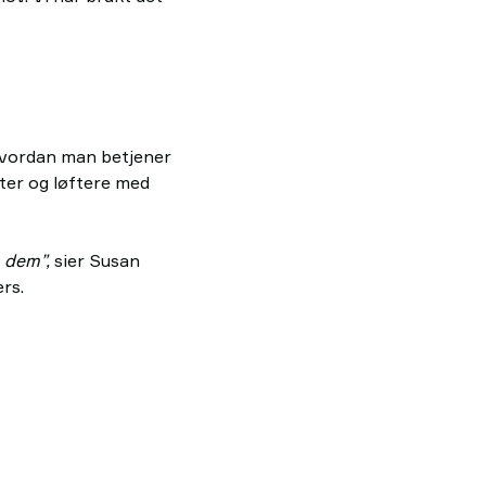
 hvordan man betjener
ter og løftere med
n dem”,
sier Susan
rs.