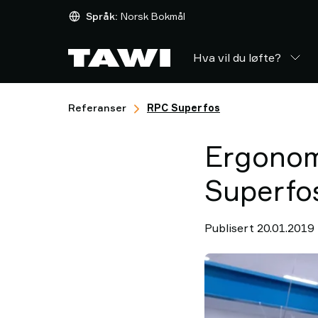
Hva
Språk:
Norsk Bokmål
vil
du
Hva vil du løfte?
løfte?
Løfteutstyr
Industrier
Referanser
RPC Superfos
Service
&
Ergonom
Support
Referanser
Superfo
Innsikt
Kontakt
oss
Publisert 20.01.2019
Hvorfor
TAWI?