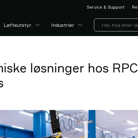
Service & Support
Re
Løfteutstyr
Industrier
iske løsninger hos RPC
s