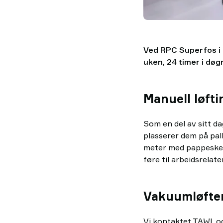
Ved RPC Superfos i
uken, 24 timer i døg
Manuell løfti
Som en del av sitt d
plasserer dem på pal
meter med pappesker.
føre til arbeidsrelate
Vakuumløfter
Vi kontaktet TAWI, o