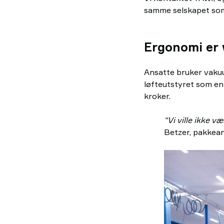
samme selskapet som 
Ergonomi er v
Ansatte bruker vakuu
løfteutstyret som en
kroker.
“Vi ville ikke v
Betzer, pakkea