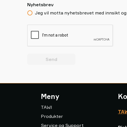
Nyhetsbrev
Jeg vil motta nyhetsbrevet med innsikt og
Send
Meny
Ko
TAWI
TAW
Produkter
Service og Support