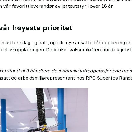
vår favorittleverandør av løfteutstyr i over 18 år.
år høyeste prioritet
mløftere dag og natt, og alle nye ansatte får opplæring i
 del av opplæringen. De bruker vakuumløftere med sugeføt
ært i stand til å håndtere de manuelle løfteoperasjonene ute
nsatt og arbeidsmiljørepresentant hos RPC Superfos Rande