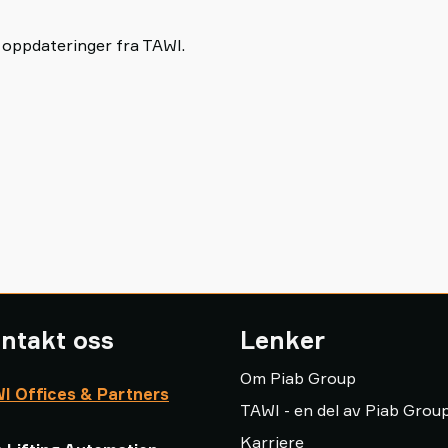
 oppdateringer fra TAWI.
ntakt oss
Lenker
Om Piab Group
I Offices & Partners
TAWI - en del av Piab Grou
Karriere