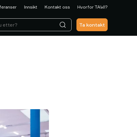
feranser
Innsikt
Kontakt oss
Hvorfor TAWI?
Ta kontakt