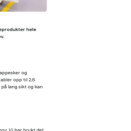
eprodukter hele
v.
pappesker og
bler opp til 2,6
på lang sikt og kan
ov. Vi har brukt det