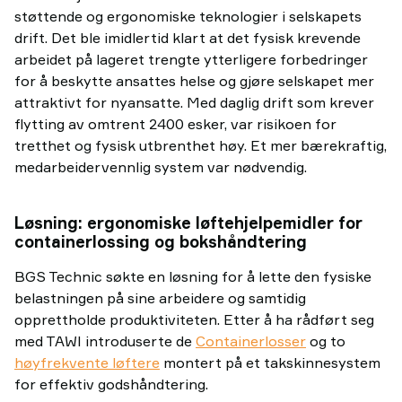
støttende og ergonomiske teknologier i selskapets
drift. Det ble imidlertid klart at det fysisk krevende
arbeidet på lageret trengte ytterligere forbedringer
for å beskytte ansattes helse og gjøre selskapet mer
attraktivt for nyansatte. Med daglig drift som krever
flytting av omtrent 2400 esker, var risikoen for
tretthet og fysisk utbrenthet høy. Et mer bærekraftig,
medarbeidervennlig system var nødvendig.
Løsning: ergonomiske løftehjelpemidler for
containerlossing og bokshåndtering
BGS Technic søkte en løsning for å lette den fysiske
belastningen på sine arbeidere og samtidig
opprettholde produktiviteten. Etter å ha rådført seg
med TAWI introduserte de
Containerlosser
og to
høyfrekvente løftere
montert på et takskinnesystem
for effektiv godshåndtering.