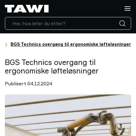
Hva
vil
du
løfte?
Løfteutstyr
Industrier
r
BGS Technics overgang til ergonomiske løfteløsninger
Service
&
BGS Technics overgang til
Support
ergonomiske løfteløsninger
Referanser
Innsikt
Publisert 04.12.2024
Kontakt
oss
Hvorfor
TAWI?