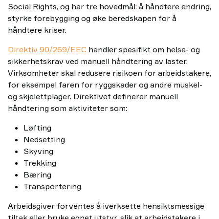
Social Rights, og har tre hovedmål: å håndtere endring,
styrke forebygging og øke beredskapen for å
håndtere kriser.
Direktiv 90/269/EEC
handler spesifikt om helse- og
sikkerhetskrav ved manuell håndtering av laster.
Virksomheter skal redusere risikoen for arbeidstakere,
for eksempel faren for ryggskader og andre muskel-
og skjelettplager. Direktivet definerer manuell
håndtering som aktiviteter som:
Løfting
Nedsetting
Skyving
Trekking
Bæring
Transportering
Arbeidsgiver forventes å iverksette hensiktsmessige
tiltak eller bruke egnet utstyr, slik at arbeidstakere i