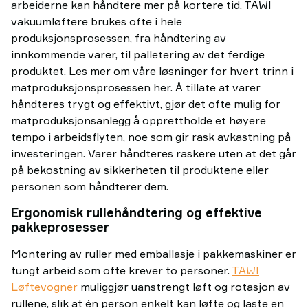
arbeiderne kan håndtere mer på kortere tid. TAWI
vakuumløftere brukes ofte i hele
produksjonsprosessen, fra håndtering av
innkommende varer, til palletering av det ferdige
produktet. Les mer om våre løsninger for hvert trinn i
matproduksjonsprosessen her. Å tillate at varer
håndteres trygt og effektivt, gjør det ofte mulig for
matproduksjonsanlegg å opprettholde et høyere
tempo i arbeidsflyten, noe som gir rask avkastning på
investeringen. Varer håndteres raskere uten at det går
på bekostning av sikkerheten til produktene eller
personen som håndterer dem.
Ergonomisk rullehåndtering og effektive
pakkeprosesser
Montering av ruller med emballasje i pakkemaskiner er
tungt arbeid som ofte krever to personer.
TAWI
Løftevogner
muliggjør uanstrengt løft og rotasjon av
rullene, slik at én person enkelt kan løfte og laste en