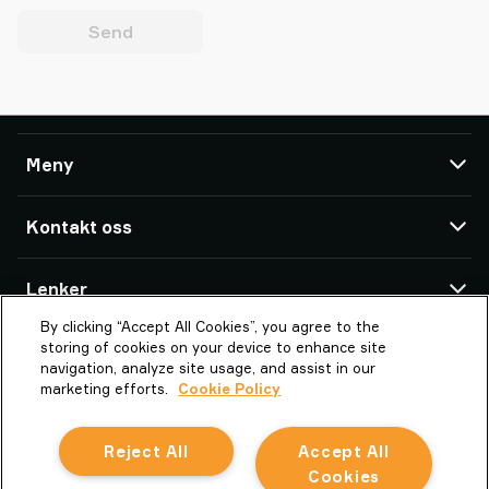
Send
Meny
TAWI
Kontakt oss
Produkter
Service og Support
TAWI Offices & Partners
Lenker
Referanser
By clicking “Accept All Cookies”, you agree to the
Om Piab Group
Om TAWI
Piab Lifting Automation Norway AS
storing of cookies on your device to enhance site
Bredmyra 10
TAWI - en del av Piab Group
Vaculex er TAWI
navigation, analyze site usage, and assist in our
1739 Borgenhaugen
marketing efforts.
Cookie Policy
Karriere
Bærekraft hos TAWI
Norway
Vilkår og betingelser
Reject All
Accept All
info-no@piab.com
Retningslinjer for informasjonskapsler
+47 921 19 980
Cookies
Norsk Bokmål