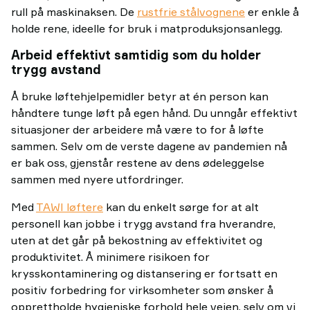
rull på maskinaksen. De
rustfrie stålvognene
er enkle å
holde rene, ideelle for bruk i matproduksjonsanlegg.
Arbeid effektivt samtidig som du holder
trygg avstand
Å bruke løftehjelpemidler betyr at én person kan
håndtere tunge løft på egen hånd. Du unngår effektivt
situasjoner der arbeidere må være to for å løfte
sammen. Selv om de verste dagene av pandemien nå
er bak oss, gjenstår restene av dens ødeleggelse
sammen med nyere utfordringer.
Med
TAWI løftere
kan du enkelt sørge for at alt
personell kan jobbe i trygg avstand fra hverandre,
uten at det går på bekostning av effektivitet og
produktivitet. Å minimere risikoen for
krysskontaminering og distansering er fortsatt en
positiv forbedring for virksomheter som ønsker å
opprettholde hygieniske forhold hele veien, selv om vi