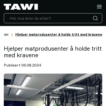
Hva
vil
du
løfte?
Løfteutstyr
Industrier
nnsikt
Hjelper matprodusenter å holde tritt med kravene
Service
&
Hjelper matprodusenter å holde tritt
Support
med kravene
Referanser
Innsikt
Publisert 06.08.2024
Kontakt
oss
Hvorfor
TAWI?