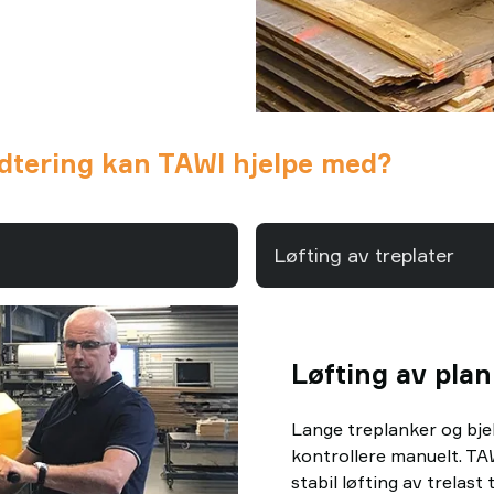
ndtering kan TAWI hjelpe med?
Løfting av treplater
Løfting av plan
Lange treplanker og bje
kontrollere manuelt. TA
stabil løfting av trelast 