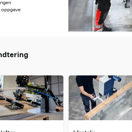
ringen
s oppgave
ndtering