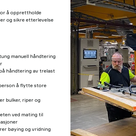
for å opprettholde
r og sikre etterlevelse
tung manuell håndtering
er
å håndtering av trelast
person å flytte store
r bulker, riper og
ten ved mating til
tasjoner
er bøying og vridning