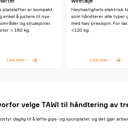
eløfter
Wiretalje
 plateløfter er kompakt,
Høyhastighets elektrisk ta
g enkel å justere til nye
som håndterer alle typer 
områder og situasjoner.
med høy presisjon. For las
aster < 180 kg.
<120 kg.
Plateløfter
Wiretal
Les mer
-
Les mer
-
orfor velge TAWI til håndtering av t
tstyr daglig til å løfte gips- og sponplater, og det gjør arbe