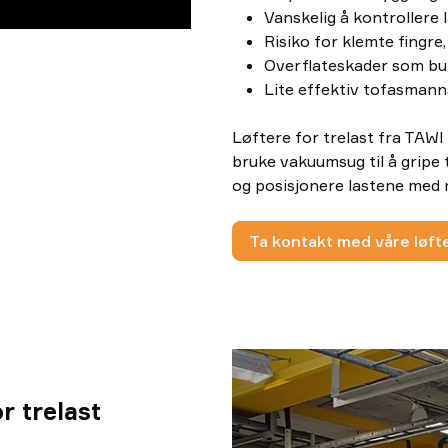
Vanskelig å kontrollere 
Risiko for klemte fingre,
Overflateskader som bulk
Lite effektiv tofasman
Løftere for trelast fra TAWI
bruke vakuumsug til å gripe 
og posisjonere lastene med 
Ta kontakt med våre løf
r trelast