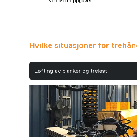
ved løfteoppgaver
Hvilke situasjoner for trehå
Løfting av planker og trelast