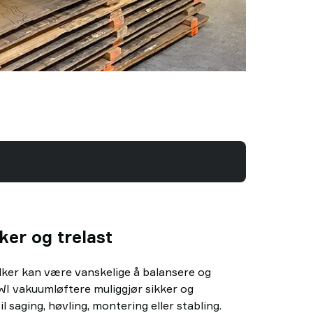
ker og trelast
lker kan være vanskelige å balansere og
WI vakuumløftere muliggjør sikker og
til saging, høvling, montering eller stabling.