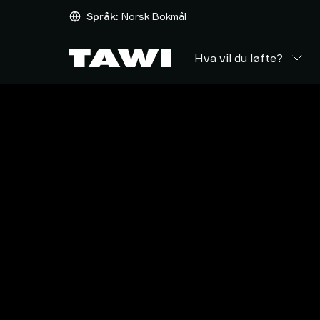
Hva
Språk:
Norsk Bokmål
vil
du
Hva vil du løfte?
løfte?
Løfteutstyr
Industrier
Service
&
Support
Referanser
Innsikt
Kontakt
oss
Hvorfor
TAWI?