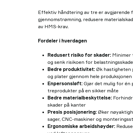
Effektiv håndtering av tre er avgjørende 
gjennomstrømning, redusere materialskade
av HMS-krav.
Fordeler i hverdagen
Redusert risiko for skader:
Minimer 
og senk risikoen for belastningsskad
Bedre produktivitet:
Øk hastigheten p
og plater gjennom hele produksjonen
Enpersonsløft:
Gjør det mulig for én 
treprodukter på en sikker måte
Bedre materialbeskyttelse:
Forhindre
skader på kanter
Presis posisjonering:
Øker nøyaktighe
sager, CNC-maskiner og monteringss
Ergonomiske arbeidshøyder:
Reduser