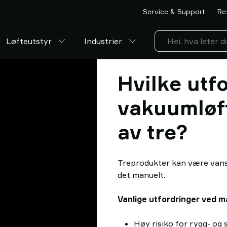
Service & Support
Re
Løfteutstyr
Industrier
Hvilke utf
vakuumløft
av tre?
Treprodukter kan være vansk
det manuelt.
Vanlige utfordringer ved m
Høy risiko for rygg- og 