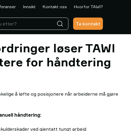
feranser
Innsikt
Kontakt oss
Hvorfor TAWI?
Ta kontakt
ordringer løser TAWI
ere for håndtering
elige å løfte og posisjonere når arbeiderne må gjøre
anuell håndtering:
skulderskader ved gjentatt tungt arbeid