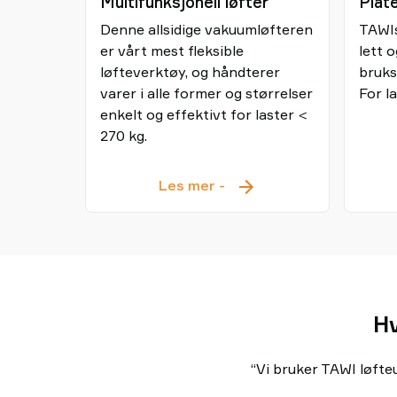
Multifunksjonell løfter
Plat
Denne allsidige vakuumløfteren
TAWIs
er vårt mest fleksible
lett o
løfteverktøy, og håndterer
bruks
varer i alle former og størrelser
For l
enkelt og effektivt for laster <
270 kg.
Multifunksjonell
Les mer
-
løfter
Hv
“Vi bruker TAWI løfteu