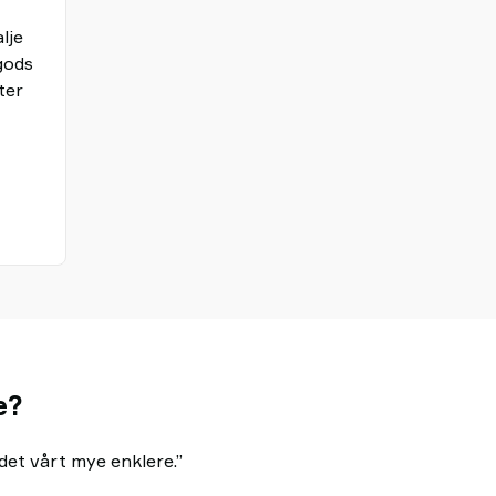
lje
gods
ter
je
re?
idet vårt mye enklere.”