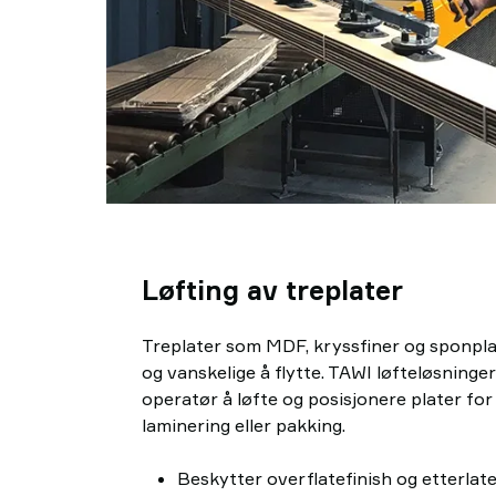
Løfting av treplater
Treplater som MDF, kryssfiner og sponplat
og vanskelige å flytte. TAWI løfteløsninger
operatør å løfte og posisjonere plater for
laminering eller pakking.
Beskytter overflatefinish og etterla