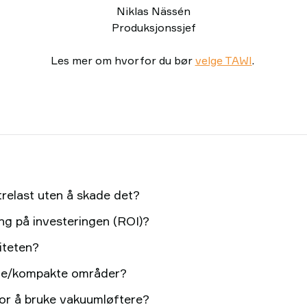
Niklas Nässén
Produksjonssjef
Les mer om hvorfor du bør
velge TAWI
.
relast uten å skade det?
ng på investeringen (ROI)?
iteten?
nge/kompakte områder?
or å bruke vakuumløftere?