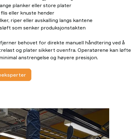
lange planker eller store plater
 flis eller knuste hender
er, riper eller avskalling langs kantene
nsløft som senker produksjonstakten
 fjerner behovet for direkte manuell håndtering ved å
trelast og plater sikkert ovenfra. Operatørene kan løfte
minimal anstrengelse og høyere presisjon.
teeksperter