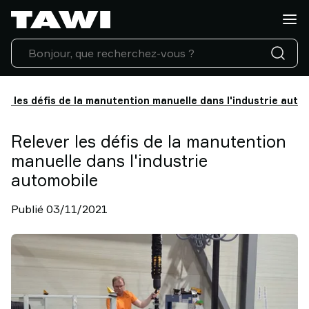
Quelle
charge
manipulez-
vous
?
Produits
er les défis de la manutention manuelle dans l'industrie auto
Industries
Service
Relever les défis de la manutention
Après-
manuelle dans l'industrie
Vente
automobile
&
Support
Publié 03/11/2021
Références
Clients
Actualités
Contactez-
nous
Pourquoi