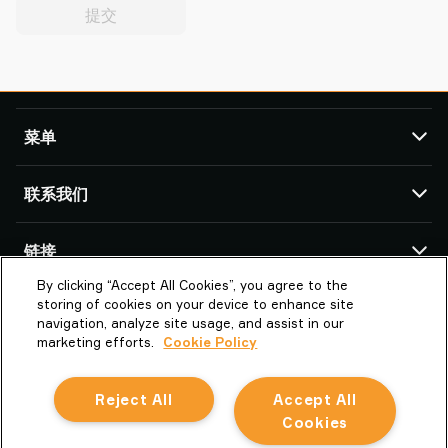
提交
菜单
TAWI
联系我们
产品
服务与支持
TAWI 办公室及合作伙伴
链接
成功案例
By clicking “Accept All Cookies”, you agree to the
关于Piab Group
关于我们
派亚博真空技术（上海）有限公司
storing of cookies on your device to enhance site
上海市闵行区中春路1288号金地威新科创
TAWI – Part of Piab Group
Vaculex 就是 TAWI
navigation, analyze site usage, and assist in our
园13号楼3楼 201109 上海市
marketing efforts.
Cookie Policy
职业机会
Sustainability at TAWI
中国
条款和条件
真空起重术语表
Reject All
Accept All
la.cn.info@piab.com
Cookie 政策
+86 400 897 8668 转3
Cookies
中文
隐私声明