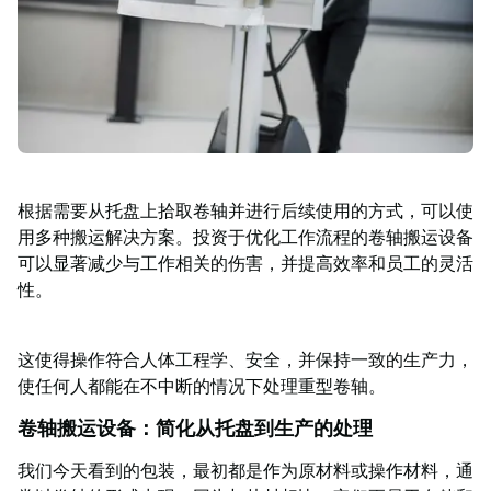
功
案
例
搬
运
洞
察
联
根据需要从托盘上拾取卷轴并进行后续使用的方式，可以使
系
用多种搬运解决方案。投资于优化工作流程的卷轴搬运设备
TAWI
可以显著减少与工作相关的伤害，并提高效率和员工的灵活
为
性。
什
么
选
这使得操作符合人体工程学、安全，并保持一致的生产力，
择
使任何人都能在不中断的情况下处理重型卷轴。
TAWI
卷轴搬运设备：简化从托盘到生产的处理
我们今天看到的包装，最初都是作为原材料或操作材料，通