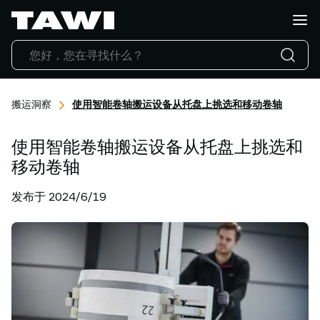
你
想
搬
运
什
么?
搬运洞察
使用智能卷轴搬运设备从托盘上挑选和移动卷轴
产
品
使用智能卷轴搬运设备从托盘上挑选和
行
业
移动卷轴
应
发布于 2024/6/19
用
服
务
与
支
持
成