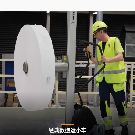
功
案
例
搬
运
洞
察
联
系
TAWI
为
什
么
选
择
TAWI
经典款搬运小车