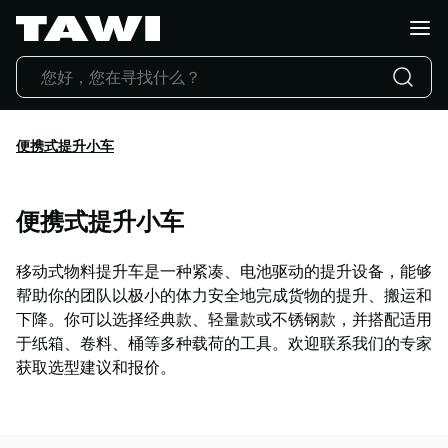
你
想
搬
运
什
么?
便携式提升小车
产
品
行
便携式提升小车
业
应
移动式物料提升车是一种紧凑、电池驱动的提升设备，能够
用
帮助你的团队以极小的体力安全地完成货物的提升、搬运和
服
下降。你可以选择经典款、轻量款或不锈钢款，并搭配适用
务
于纸箱、卷料、桶等多种载荷的工具。欢迎联系我们的专家
与
获取选型建议和报价。
支
持
成