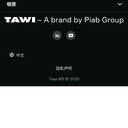
TAWI 办公室及合作伙伴
链接
成功案例
关于Piab Group
关于我们
派亚博真空技术（上海）有限公司
上海市闵行区中春路1288号金地威新科创
TAWI – Part of Piab Group
Vaculex 就是 TAWI
园13号楼3楼 201109 上海市
职业机会
Sustainability at TAWI
中国
条款和条件
真空起重术语表
la.cn.info@piab.com
Cookie 政策
+86 400 897 8668 转3
中文
隐私声明
举报不当行为
关注微信
隐私声明
Tawi AB © 2026