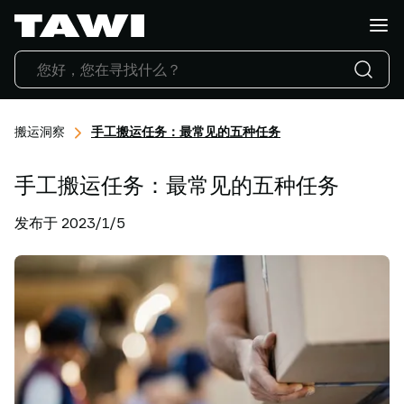
你
想
搬
运
什
么?
搬运洞察
手工搬运任务：最常见的五种任务
产
品
手工搬运任务：最常见的五种任务
行
业
发布于 2023/1/5
应
用
服
务
与
支
持
成