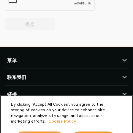
提交
菜单
TAWI
联系我们
产品
服务与支持
TAWI 办公室及合作伙伴
链接
成功案例
By clicking “Accept All Cookies”, you agree to the
关于Piab Group
关于我们
派亚博真空技术（上海）有限公司
storing of cookies on your device to enhance site
上海市闵行区中春路1288号金地威新科创
TAWI – Part of Piab Group
Vaculex 就是 TAWI
navigation, analyze site usage, and assist in our
园13号楼3楼 201109 上海市
marketing efforts.
Cookie Policy
职业机会
Sustainability at TAWI
中国
条款和条件
真空起重术语表