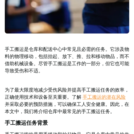
功
案
例
搬
运
洞
察
手工搬运是仓库和配送中心中常见且必需的任务。它涉及物
联
料的物理移动，包括抬起、放下、推、拉和移动物品，而不
系
借助机械设备。尽管手工搬运是工作的一部分，但它也可能
TAWI
导致受伤和不适。
为
什
么
为了最大限度地减少受伤风险并提高手工搬运任务的效率，
选
正确使用技术和设备至关重要。了解
手工搬运的潜在风险
择
并采取必要的预防措施，可以确保工人安全健康。因此，在
TAWI
本文中，我们将介绍仓库中最常见的手工搬运任务。
手工搬运任务背景