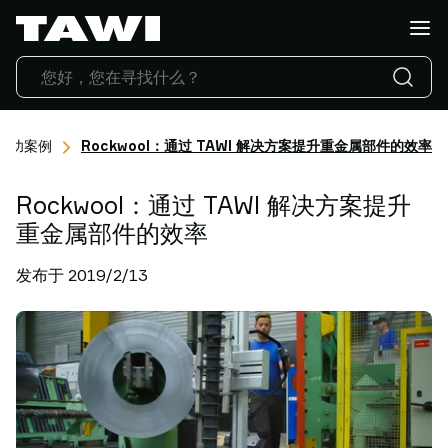
你
想
搬
运
什
么?
成功案例
Rockwool：通过 TAWI 解决方案提升重金属部件的效率
产
品
Rockwool：通过 TAWI 解决方案提升
行
业
重金属部件的效率
应
发布于 2019/2/13
用
服
务
与
支
持
成