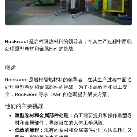
功
案
例
搬
运
洞
Rockwool 是岩棉隔热材料的领导者，在其生产过程中面临
察
处理重型卷材和金属部件的挑战。
联
系
概述
TAWI
为
Rockwool 是岩棉隔热材料的领导者，在其生产过程中面临
什
处理重型卷材和金属部件的挑战。为了提高效率和员工安
么
全，Rockwool 寻求 TAWI 的创新提升解决方案。
选
他们的主要挑战
择
TAWI
重型卷材和金属部件处理：
员工需要提升和操作重型卷
材和金属部件，导致潜在的人体工学风险。
低效的流程：
现有的卷材和金属部件处理方法既耗时又