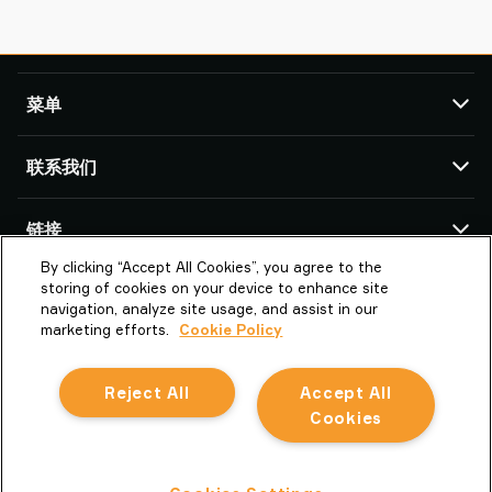
菜单
TAWI
联系我们
产品
服务与支持
TAWI 办公室及合作伙伴
链接
成功案例
By clicking “Accept All Cookies”, you agree to the
关于Piab Group
关于我们
派亚博真空技术（上海）有限公司
storing of cookies on your device to enhance site
上海市闵行区中春路1288号金地威新科创
TAWI – Part of Piab Group
Vaculex 就是 TAWI
navigation, analyze site usage, and assist in our
园13号楼3楼 201109 上海市
marketing efforts.
Cookie Policy
职业机会
Sustainability at TAWI
中国
条款和条件
真空起重术语表
Reject All
Accept All
la.cn.info@piab.com
Cookie 政策
+86 400 897 8668 转3
Cookies
中文
隐私声明
举报不当行为
关注微信
隐私声明