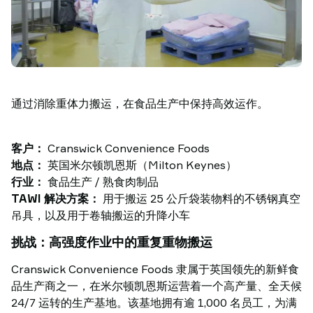
功
案
例
搬
运
洞
通过消除重体力搬运，在食品生产中保持高效运作。
察
联
系
客户：
Cranswick Convenience Foods
TAWI
地点：
英国米尔顿凯恩斯（Milton Keynes）
为
行业：
食品生产 / 熟食肉制品
什
TAWI 解决方案：
用于搬运 25 公斤袋装物料的不锈钢真空
么
吊具，以及用于卷轴搬运的升降小车
选
挑战：高强度作业中的重复重物搬运
择
TAWI
Cranswick Convenience Foods 隶属于英国领先的新鲜食
品生产商之一，在米尔顿凯恩斯运营着一个高产量、全天候
24/7 运转的生产基地。该基地拥有逾 1,000 名员工，为满