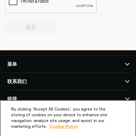
提交
菜单
TAWI
联系我们
产品
服务与支持
TAWI 办公室及合作伙伴
链接
成功案例
By clicking “Accept All Cookies”, you agree to the
关于Piab Group
关于我们
派亚博真空技术（上海）有限公司
storing of cookies on your device to enhance site
上海市闵行区中春路1288号金地威新科创
TAWI – Part of Piab Group
Vaculex 就是 TAWI
navigation, analyze site usage, and assist in our
园13号楼3楼 201109 上海市
marketing efforts.
Cookie Policy
职业机会
Sustainability at TAWI
中国