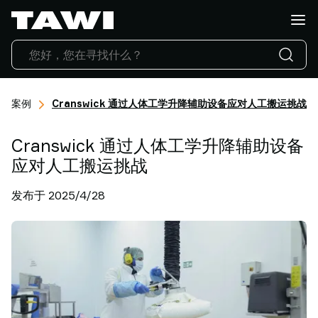
你
想
搬
运
什
么?
成功案例
Cranswick 通过人体工学升降辅助设备应对人工搬运挑战
产
品
Cranswick 通过人体工学升降辅助设备
行
业
应对人工搬运挑战
应
发布于 2025/4/28
用
服
务
与
支
持
成