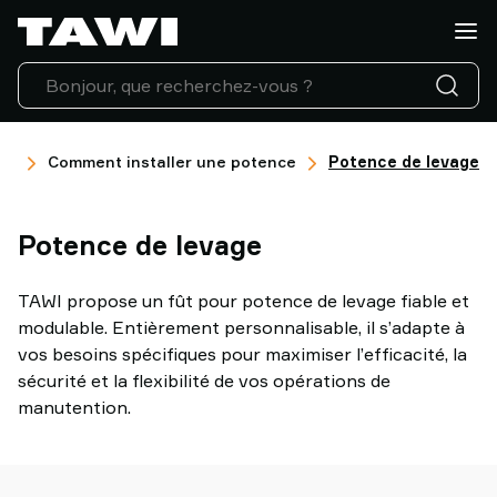
Quelle
charge
manipulez-
vous
?
Produits
es
Comment installer une potence
Potence de levage
Industries
Service
Potence de levage
Après-
Vente
&
TAWI propose un fût pour potence de levage fiable et
Support
modulable. Entièrement personnalisable, il s’adapte à
Références
vos besoins spécifiques pour maximiser l’efficacité, la
Clients
sécurité et la flexibilité de vos opérations de
Actualités
manutention.
Contactez-
nous
Pourquoi