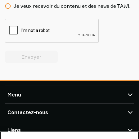
Je veux recevoir du contenu et des news de TAWI.
Envoyer
Menu
TAWI
Contactez-nous
Produits
Service Après-Vente & Support
Bureaux TAWI
Liens
Références Clients