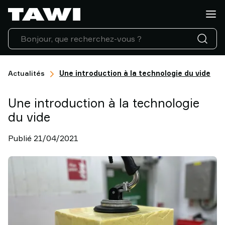
Quelle
charge
manipulez-
vous
?
Produits
Actualités
Une introduction à la technologie du vide
Industries
Service
Une introduction à la technologie
Après-
du vide
Vente
&
Publié 21/04/2021
Support
Références
Clients
Actualités
Contactez-
nous
Pourquoi