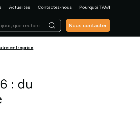
s
Actualités
Contactez-nous
Pourquoi TAWI
Nous contacter
votre entreprise
6 : du
e