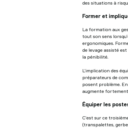
des situations à risq
Former et impliqu
La formation aux gest
tout son sens lorsqu’
ergonomiques. Former
de levage assisté est
la pénibilité.
L’implication des équ
préparateurs de comm
posent problème. En l
augmente fortement l
Équiper les poste
C’est sur ce troisièm
(transpalettes, gerbe