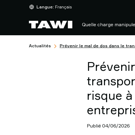
Quelle
Langue:
Français
charge
manipulez-
Quelle charge manipule
vous
?
Produits
Actualités
Prévenir le mal de dos dans le tran
Industries
Service
Prévenir
Après-
Vente
transpor
&
Support
risque à
Références
Clients
entrepri
Actualités
Contactez-
nous
Publié 04/06/2026
Pourquoi