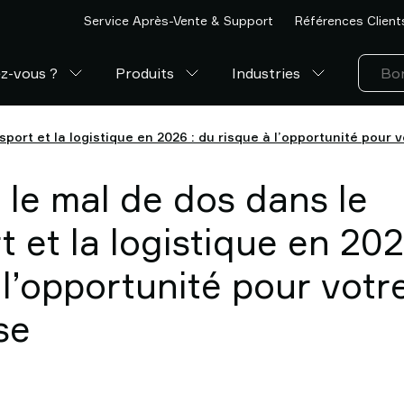
Service Après-Vente & Support
Références Client
z-vous ?
Produits
Industries
sport et la logistique en 2026 : du risque à l’opportunité pour 
 le mal de dos dans le
t et la logistique en 202
 l’opportunité pour votr
se