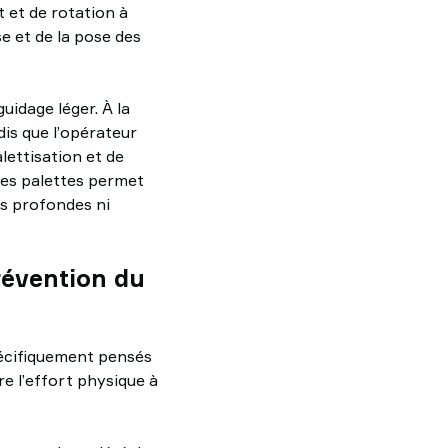
t et de rotation à
se et de la pose des
idage léger. À la
dis que l’opérateur
ettisation et de
 des palettes permet
ns profondes ni
révention du
écifiquement pensés
re l’effort physique à