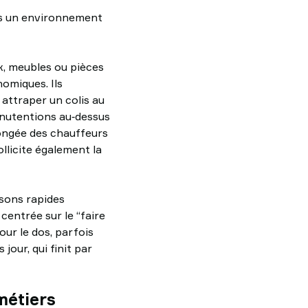
ns un environnement
x, meubles ou pièces
nomiques. Ils
attraper un colis au
anutentions au‑dessus
longée des chauffeurs
llicite également la
isons rapides
centrée sur le “faire
pour le dos, parfois
jour, qui finit par
métiers