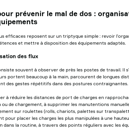
 pour prévenir le mal de dos : organisa
quipements
s efficaces reposent sur un triptyque simple : revoir l’organ
tences et mettre à disposition des équipements adaptés.
sation des flux
iste souvent à observer de près les postes de travail. Il s’a
urs portent beaucoup à la main, parcourent de longues dis
nt des gestes répétitifs dans des postures contraignantes.
er à réduire les distances de port de charges en rapprocha
 ou de chargement, à supprimer les manutentions manuelles
ement sur roulettes (rolls, chariots, palettes sur transpalet
t pour placer les charges les plus manipulées à une haute
n dans la routine, à travers des points réguliers avec les é