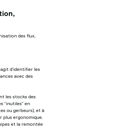
tion,
isation des flux,
git d’identifier les
tances avec des
nt les stocks des
 “inutiles” en
tes ou gerbeurs), et à
ur plus ergonomique.
quipes et la remontée