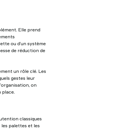
olément. Elle prend
pements
lette ou d’un système
messe de réduction de
ement un rôle clé. Les
uels gestes leur
’organisation, on
 place.
nutention classiques
les palettes et les