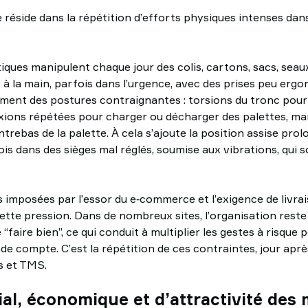
réside dans la répétition d’efforts physiques intenses da
iques manipulent chaque jour des colis, cartons, sacs, seau
t à la main, parfois dans l’urgence, avec des prises peu ergo
ement des postures contraignantes : torsions du tronc pour 
exions répétées pour charger ou décharger des palettes, m
trebas de la palette. À cela s’ajoute la position assise pro
is dans des sièges mal réglés, soumise aux vibrations, qui so
 imposées par l’essor du e‑commerce et l’exigence de livra
te pression. Dans de nombreux sites, l’organisation reste 
e “faire bien”, ce qui conduit à multiplier les gestes à risque 
de compte. C’est la répétition de ces contraintes, jour après 
s et TMS.
al, économique et d’attractivité des 