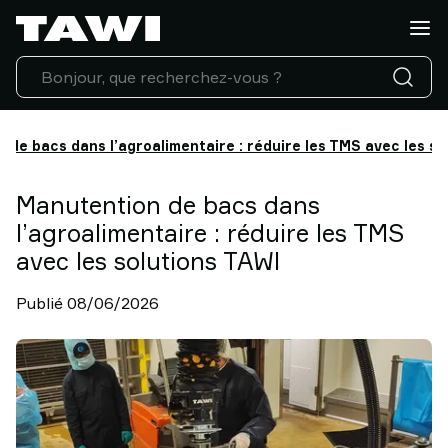
Quelle
charge
manipulez-
vous
?
Produits
 de bacs dans l’agroalimentaire : réduire les TMS avec les so
Industries
Service
Manutention de bacs dans
Après-
l’agroalimentaire : réduire les TMS
Vente
avec les solutions TAWI
&
Support
Publié 08/06/2026
Références
Clients
Actualités
Contactez-
nous
Pourquoi