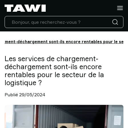
Quelle
charge
manipulez-
vous
?
Produits
gement-déchargement sont-ils encore rentables pour le secte
Industries
Service
Les services de chargement-
Après-
déchargement sont-ils encore
Vente
rentables pour le secteur de la
&
logistique ?
Support
Références
Publié 29/05/2024
Clients
Actualités
Contactez-
nous
Pourquoi