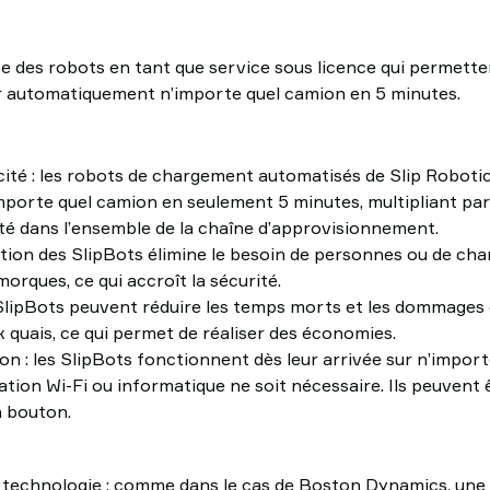
e des robots en tant que service sous licence qui permett
r automatiquement n’importe quel camion en 5 minutes.
acité : les robots de chargement automatisés de Slip Robot
mporte quel camion en seulement 5 minutes, multipliant par 1
rité dans l’ensemble de la chaîne d’approvisionnement.
isation des SlipBots élimine le besoin de personnes ou de cha
emorques, ce qui accroît la sécurité.
SlipBots peuvent réduire les temps morts et les dommages 
 quais, ce qui permet de réaliser des économies.
ation : les SlipBots fonctionnent dès leur arrivée sur n’import
ation Wi-Fi ou informatique ne soit nécessaire. Ils peuvent 
n bouton.
 technologie : comme dans le cas de Boston Dynamics, une