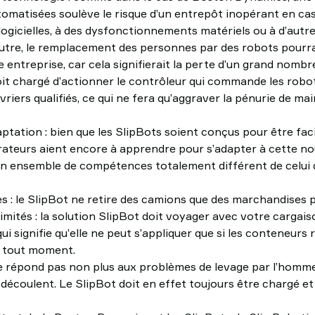
tomatisées soulève le risque d’un entrepôt inopérant en cas
 logicielles, à des dysfonctionnements matériels ou à d’aut
utre, le remplacement des personnes par des robots pourr
 entreprise, car cela signifierait la perte d’un grand nombr
it chargé d’actionner le contrôleur qui commande les robot
vriers qualifiés, ce qui ne fera qu’aggraver la pénurie de ma
tation : bien que les SlipBots soient conçus pour être faciles
rateurs aient encore à apprendre pour s’adapter à cette no
un ensemble de compétences totalement différent de celui
s : le SlipBot ne retire des camions que des marchandises p
 limités : la solution SlipBot doit voyager avec votre carga
qui signifie qu’elle ne peut s’appliquer que si les conteneurs
 tout moment.
e répond pas non plus aux problèmes de levage par l’homme
 découlent. Le SlipBot doit en effet toujours être chargé e