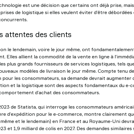
chnologie est une décision que certains ont déjà prise, mais
prises de logistique si elles veulent éviter d’être débordée
concurrents.
s attentes des clients
ison le lendemain, voire le jour même, ont fondamentalemen
t. Elles allient la commodité de la vente en ligne à l’imméd
es plus grands fournisseurs de services logistiques, tels q
ouveaux modèles de livraison le jour même. Compte tenu de l
in pour les consommateurs, sa demande devrait augmenter 
édition et la logistique sont des aspects fondamentaux du e
le comportement d’achat des consommateurs.
023 de Statista, qui interroge les consommateurs américai
re d’expédition pour le e-commerce, montre clairement qu
ur même et le lendemain) en France et au Royaume-Uni devrai
2023 et 1,9 milliard de colis en 2027. Des demandes similaire