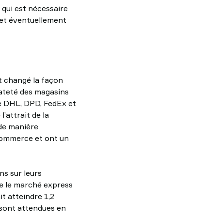
 qui est nécessaire
s et éventuellement
t changé la façon
iateté des magasins
ue DHL, DPD, FedEx et
’attrait de la
de manière
-commerce et ont un
ns sur leurs
e le marché express
t atteindre 1,2
s sont attendues en