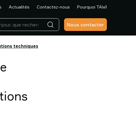
s
Actualités
Contactez-nous
Pourquoi TAWI
Nous contacter
utions techniques
de
tions