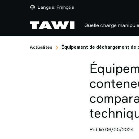
Quelle
Langue:
Français
charge
manipulez-
Quelle charge manipule
vous
?
Produits
Actualités
Équipement de déchargement de co
Industries
Service
Équipem
Après-
Vente
conteneu
&
Support
comparat
Références
Clients
techniq
Actualités
Contactez-
nous
Publié 06/05/2024
Pourquoi