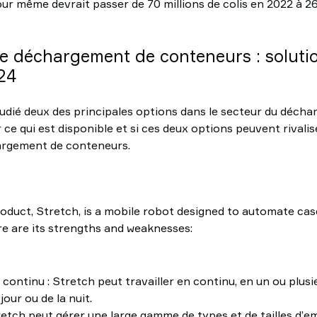
jour même devrait passer de 70 millions de colis en 2022 à 2
 déchargement de conteneurs : solutio
24
tudié deux des principales options dans le secteur du déch
ce qui est disponible et si ces deux options peuvent rivali
rgement de conteneurs.
duct, Stretch, is a mobile robot designed to automate cas
e are its strengths and weaknesses:
ntinu : Stretch peut travailler en continu, en un ou plusie
jour ou de la nuit.
retch peut gérer une large gamme de types et de tailles d’e