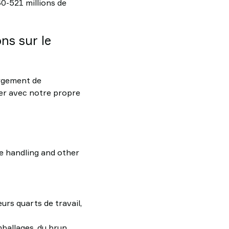
60-521 millions de
ns sur le
argement de
ser avec notre propre
e handling and other
urs quarts de travail,
mballages, du brun