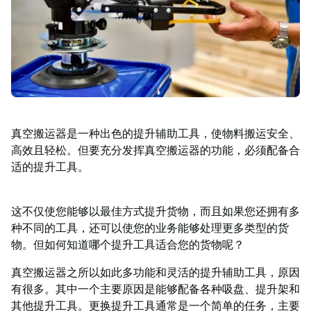
功
案
例
搬
运
洞
察
联
真空搬运器是一种出色的提升辅助工具，使物料搬运安全、
系
高效且轻松。但要充分发挥真空搬运器的功能，必须配备合
TAWI
适的提升工具。
为
什
么
这不仅使您能够以最佳方式提升货物，而且如果您还拥有多
选
种不同的工具，还可以使您的业务能够处理更多类型的货
择
物。但如何知道哪个提升工具适合您的货物呢？
TAWI
真空搬运器之所以如此多功能和灵活的提升辅助工具，原因
有很多。其中一个主要原因是能够配备各种吸盘、提升架和
其他提升工具。更换提升工具通常是一个简单的任务，主要