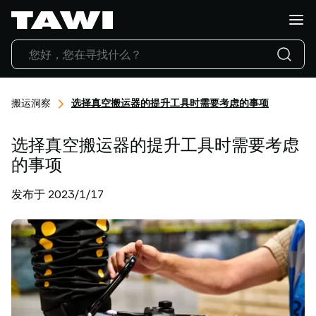
你
想
搬
运
什
么?
搬运洞察
选择真空搬运器的提升工具时需要考虑的事项
产
品
选择真空搬运器的提升工具时需要考虑
行
业
的事项
应
发布于 2023/1/17
用
服
务
与
支
持
成