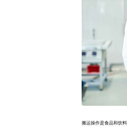
功
案
例
搬
运
洞
察
联
系
TAWI
为
什
么
选
择
TAWI
搬运操作是食品和饮料