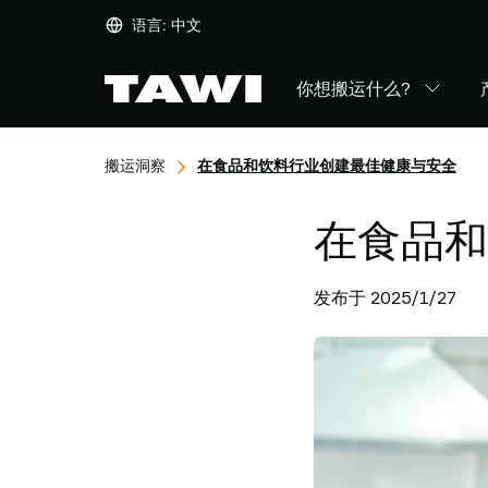
你
语言:
中文
想
搬
你想搬运什么?
运
什
么?
搬运洞察
在食品和饮料行业创建最佳健康与安全
产
品
行
在食品和
业
应
发布于 2025/1/27
用
服
务
与
支
持
成