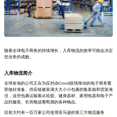
功
案
例
搬
运
洞
察
联
随着全球电子商务的持续增长，入库物流的效率可能会决定
系
您业务的成败。
TAWI
为
什
入库物流简介
么
全球各地的公司正在为应对由Covid疫情推动的电子商务繁
选
荣做好准备。供应链被装满大大小小包裹的集装箱和货架淹
择
没，这些包裹运输着从轮胎、健身器材、家用电器和电子产
TAWI
品到服装、长筒靴或葡萄酒的各种物品。
目前大约有一百万家公司使用亚马逊的第三方物流服务