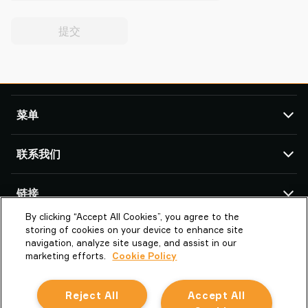
提交
菜单
TAWI
联系我们
产品
服务与支持
TAWI 办公室及合作伙伴
链接
成功案例
By clicking “Accept All Cookies”, you agree to the
关于Piab Group
关于我们
派亚博真空技术（上海）有限公司
storing of cookies on your device to enhance site
上海市闵行区中春路1288号金地威新科创
TAWI – Part of Piab Group
Vaculex 就是 TAWI
navigation, analyze site usage, and assist in our
园13号楼3楼 201109 上海市
marketing efforts.
Cookie Policy
职业机会
Sustainability at TAWI
中国
条款和条件
真空起重术语表
Reject All
Accept All
la.cn.info@piab.com
Cookie 政策