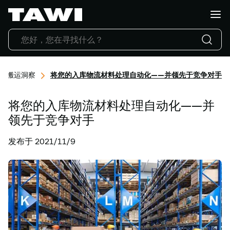
你
想
搬
运
什
么?
搬运洞察
将您的入库物流材料处理自动化——并领先于竞争对手
产
品
将您的入库物流材料处理自动化——并
行
业
领先于竞争对手
应
发布于 2021/11/9
用
服
务
与
支
持
成