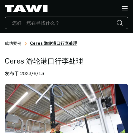
你
想
搬
运
什
么?
成功案例
Ceres 游轮港口行李处理
产
品
Ceres 游轮港口行李处理
行
业
发布于 2023/6/13
应
用
服
务
与
支
持
成