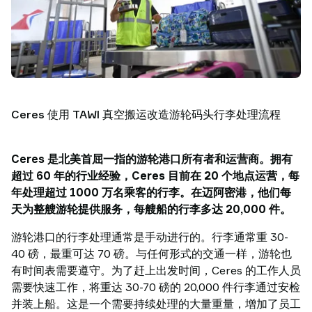
功
案
例
搬
运
洞
察
Ceres 使用 TAWI 真空搬运改造游轮码头行李处理流程
联
系
TAWI
Ceres 是北美首屈一指的游轮港口所有者和运营商。拥有
为
超过 60 年的行业经验，Ceres 目前在 20 个地点运营，每
什
年处理超过 1000 万名乘客的行李。在迈阿密港，他们每
么
天为整艘游轮提供服务，每艘船的行李多达 20,000 件。
选
游轮港口的行李处理通常是手动进行的。行李通常重 30-
择
40 磅，最重可达 70 磅。与任何形式的交通一样，游轮也
TAWI
有时间表需要遵守。为了赶上出发时间，Ceres 的工作人员
需要快速工作，将重达 30-70 磅的 20,000 件行李通过安检
并装上船。这是一个需要持续处理的大量重量，增加了员工