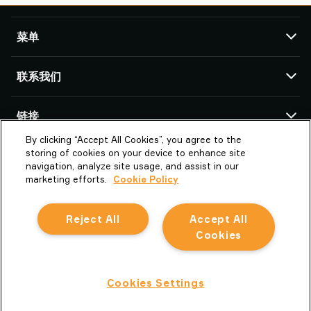
菜单
TAWI
联系我们
产品
服务与支持
TAWI 办公室及合作伙伴
链接
成功案例
By clicking “Accept All Cookies”, you agree to the
关于Piab Group
关于我们
派亚博真空技术（上海）有限公司
storing of cookies on your device to enhance site
上海市闵行区中春路1288号金地威新科创
TAWI – Part of Piab Group
Vaculex 就是 TAWI
navigation, analyze site usage, and assist in our
园13号楼3楼 201109 上海市
marketing efforts.
Cookie Policy
职业机会
Sustainability at TAWI
中国
条款和条件
真空起重术语表
Reject All
Accept All
la.cn.info@piab.com
Cookie 政策
+86 400 897 8668 转3
Cookies
中文
隐私声明
举报不当行为
关注微信
隐私声明
Cookies Settings
Tawi AB © 2026