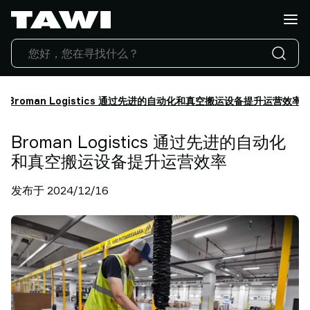
你
想
搬
运
什
么?
Broman Logistics 通过先进的自动化和真空搬运设备提升运营效率
产
品
Broman Logistics 通过先进的自动化
行
业
和真空搬运设备提升运营效率
应
发布于 2024/12/16
用
服
务
与
支
持
成