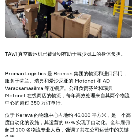
功
案
例
搬
运
洞
察
TAWI 真空搬运机已被证明有助于减少员工的身体负担。
联
系
TAWI
Broman Logistics 是 Broman 集团的物流和进口部门，
为
服务于芬兰、瑞典和爱沙尼亚的 Motonet 和 AD
什
Varaosamaailma 等连锁店。公司负责芬兰和瑞典
么
Motonet 在线商店的物流，每年高效处理来自其两个物流
选
中心的超过 350 万订单行。
择
TAWI
位于 Kerava 的物流中心占地约 46,000 平方米，是一个高
度自动化的设施，其运营的 97% 实现了自动化。全年雇佣
超过 100 名物流专业人员，强调了其在公司运营中的关键