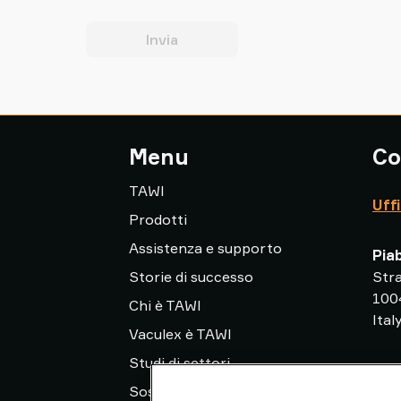
Invia
Menu
Co
TAWI
Uff
Prodotti
Assistenza e supporto
Piab
Storie di successo
Str
100
Chi è TAWI
Ital
Vaculex è TAWI
Studi di settori
la.i
Sostenibilità in TAWI
+01