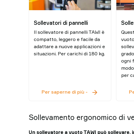
Sollevatori di pannelli
Soll
Il sollevatore di pannelli TAWI è
Quest
compatto, leggero e facile da
vuoto
adattare a nuove applicazioni e
sollev
situazioni. Per carichi di 180 kg.
grado
ogni 
modo 
per ca
Sollevatori
Per saperne di più
-
Pe
di
pannelli
Sollevamento ergonomico di vet
Un sollevatore a vuoto TAWI può sollevare, i