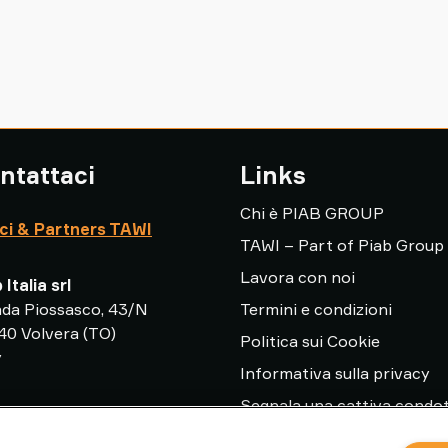
ntattaci
Links
Chi è PIAB GROUP
ici & Partners TAWI
TAWI – Part of Piab Group
Lavora con noi
 Italia srl
ada Piossasco, 43/N
Termini e condizioni
40 Volvera (TO)
Politica sui Cookie
y
Informativa sulla privacy
Segnala una cattiva condo
t.info@piab.com
1 4143521