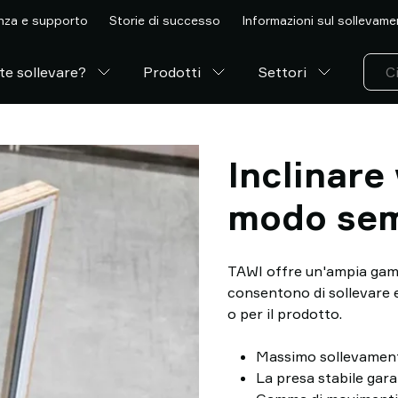
nza e supporto
Storie di successo
Informazioni sul sollevam
te sollevare?
Prodotti
Settori
Inclinare 
modo sem
TAWI offre un'ampia gamm
consentono di sollevare e
o per il prodotto.
Massimo sollevament
La presa stabile gara