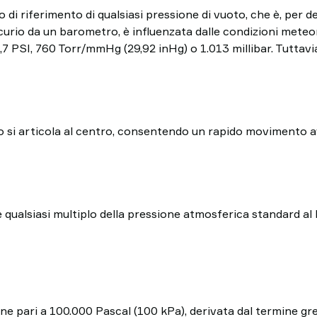
di riferimento di qualsiasi pressione di vuoto, che è, per de
curio da un barometro, è influenzata dalle condizioni meteor
4,7 PSI, 760 Torr/mmHg (29,92 inHg) o 1.013 millibar. Tuttav
cio si articola al centro, consentendo un rapido movimento a
e qualsiasi multiplo della pressione atmosferica standard al l
ione pari a 100.000 Pascal (100 kPa), derivata dal termine gr