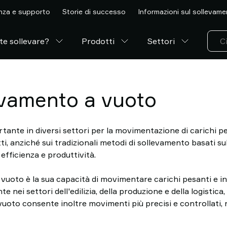
nza e supporto
Storie di successo
Informazioni sul sollevam
te sollevare?
Prodotti
Settori
evamento a vuoto
ante in diversi settori per la movimentazione di carichi pes
ti, anziché sui tradizionali metodi di sollevamento basati su
efficienza e produttività.
vuoto è la sua capacità di movimentare carichi pesanti e ing
nei settori dell'edilizia, della produzione e della logistica
uoto consente inoltre movimenti più precisi e controllati, ri