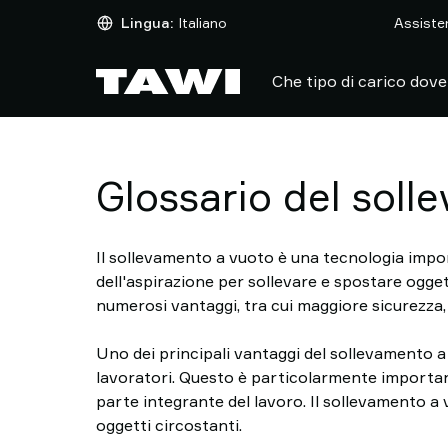
Che
Lingua:
Italiano
Assiste
tipo
di
Che tipo di carico dove
carico
dovete
sollevare?
Prodotti
Settori
Glossario del soll
Assistenza
e
Il sollevamento a vuoto è una tecnologia import
supporto
dell'aspirazione per sollevare e spostare ogget
Storie
numerosi vantaggi, tra cui maggiore sicurezza, 
di
successo
Uno dei principali vantaggi del sollevamento a 
Informazioni
lavoratori. Questo è particolarmente importante 
sul
parte integrante del lavoro. Il sollevamento a v
sollevamento
oggetti circostanti.
Contatta