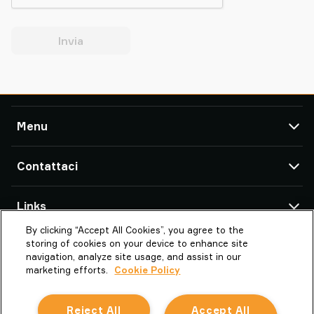
Invia
Menu
TAWI
Contattaci
Prodotti
Assistenza e supporto
Uffici & Partners TAWI
Links
Storie di successo
By clicking “Accept All Cookies”, you agree to the
Chi è PIAB GROUP
Chi è TAWI
Piab Italia srl
storing of cookies on your device to enhance site
Strada Piossasco, 43/N
TAWI – Part of Piab Group
Vaculex è TAWI
navigation, analyze site usage, and assist in our
10040 Volvera (TO)
marketing efforts.
Cookie Policy
Lavora con noi
Studi di settori
Italy
Termini e condizioni
Sostenibilità in TAWI
Reject All
Accept All
la.it.info@piab.com