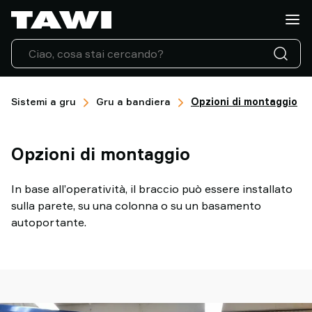
Che
tipo
di
carico
dovete
sollevare?
Sistemi a gru
Gru a bandiera
Opzioni di montaggio
Prodotti
Settori
Opzioni di montaggio
Assistenza
e
supporto
In base all’operatività, il braccio può essere installato
Storie
sulla parete, su una colonna o su un basamento
di
autoportante.
successo
Informazioni
sul
sollevamento
Contatta