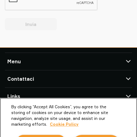
Invia
Menu
TAWI
Contattaci
Prodotti
Assistenza e supporto
Uffici & Partners TAWI
Links
Storie di successo
By clicking “Accept All Cookies”, you agree to the
Chi è PIAB GROUP
Chi è TAWI
Piab Italia srl
storing of cookies on your device to enhance site
Strada Piossasco, 43/N
TAWI – Part of Piab Group
Vaculex è TAWI
navigation, analyze site usage, and assist in our
10040 Volvera (TO)
marketing efforts.
Cookie Policy
Lavora con noi
Studi di settori
Italy
Termini e condizioni
Sostenibilità in TAWI