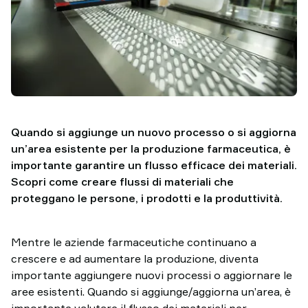
TAWI
Italia
Perché
scegliere
TAWI
Quando si aggiunge un nuovo processo o si aggiorna
un’area esistente per la produzione farmaceutica, è
importante garantire un flusso efficace dei materiali.
Scopri come creare flussi di materiali che
proteggano le persone, i prodotti e la produttività.
Mentre le aziende farmaceutiche continuano a
crescere e ad aumentare la produzione, diventa
importante aggiungere nuovi processi o aggiornare le
aree esistenti. Quando si aggiunge/aggiorna un’area, è
importante valutare il flusso dei materiali per