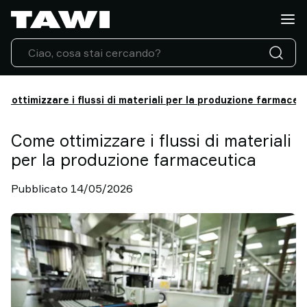
Che
tipo
di
carico
dovete
sollevare?
e ottimizzare i flussi di materiali per la produzione farmaceu
Prodotti
Settori
Come ottimizzare i flussi di materiali
Assistenza
per la produzione farmaceutica
e
supporto
Pubblicato 14/05/2026
Storie
di
successo
Informazioni
sul
sollevamento
Contatta