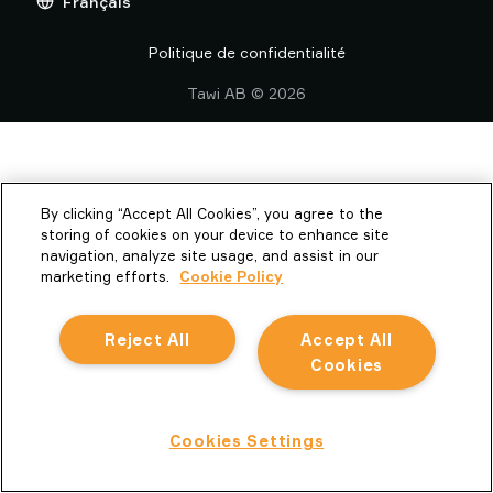
Français
Politique de confidentialité
TAWI
Signalement des comportements inappropriés
Politique de confidentialité
Code de conduite des fournisseurs Piab Group
Tawi AB © 2026
By clicking “Accept All Cookies”, you agree to the
storing of cookies on your device to enhance site
navigation, analyze site usage, and assist in our
marketing efforts.
Cookie Policy
Reject All
Accept All
Cookies
Cookies Settings