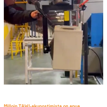
Milloin TAWI-akunostimista on apua