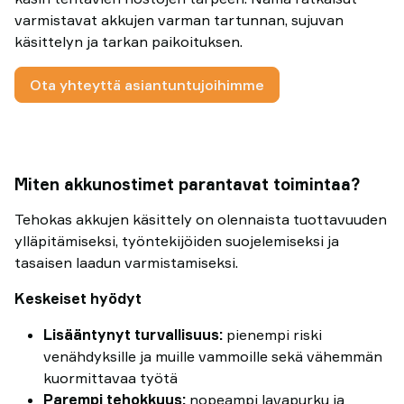
varmistavat akkujen varman tartunnan, sujuvan
käsittelyn ja tarkan paikoituksen.
Ota yhteyttä asiantuntujoihimme
Miten akkunostimet parantavat toimintaa?
Tehokas akkujen käsittely on olennaista tuottavuuden
ylläpitämiseksi, työntekijöiden suojelemiseksi ja
tasaisen laadun varmistamiseksi.
Keskeiset hyödyt
Lisääntynyt turvallisuus:
pienempi riski
venähdyksille ja muille vammoille sekä vähemmän
kuormittavaa työtä
Parempi tehokkuus:
nopeampi lavapurku ja