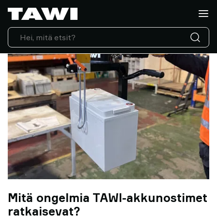
Mitä
haluatte
nostaa?
Nostolaitteet
Toimialat
Huolto
ja
tuki
Suositukset
Näkemyksiä
nostamisesta
Ota
yhteyttä
Miksi
TAWI
Mitä ongelmia TAWI-akkunostimet
ratkaisevat?