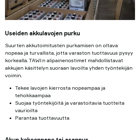
Useiden akkulavojen purku
Suurten akkutoimitusten purkamisen on oltava
nopeaa ja turvallista, jotta varaston tuottavuus pysyy
korkealla. TAWI:n alipainenostimet mahdollistavat
akkujen käsittelyn suoraan lavoilta yhden työntekijän
voimin.
Tekee lavojen kierrosta nopeampaa ja
tehokkaampaa
Suojaa työntekijöitä ja varastoitavia tuotteita
vaurioilta
Parantaa tuottavuutta
Akun kokoonpano tai asennus