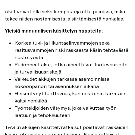
Akut voivat olla sekä kompakteja että painavia, mikä
tekee niiden nostamisesta ja siirtämisestä hankalaa.
Yleisiä manuaalisen käsittelyn haasteita:
Korkea tuki‑ ja liikuntaelinvammojen sekä
rasitusvammojen riski raskaasta käsin tehtävästä
nostotyöstä
Pudonneet akut, jotka aiheuttavat tuotevaurioita
ja turvallisuusriskejä
Vaikeudet akkujen tarkassa asemoinnissa
kokoonpanon tai asennuksen aikana
Heikentynyt tuottavuus, kun nostoihin tarvitaan
kaksi henkilöä
Työntekijöiden väsymys, joka vaikuttaa työn
laatuun ja tehokkuuteen
TAWI:n akkujen käsittelyratkaisut poistavat raskaiden
käsin tehtävien nostojen tarpeen. Nämä ratkaisut