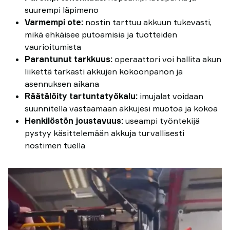
suurempi läpimeno
Varmempi ote:
nostin tarttuu akkuun tukevasti,
mikä ehkäisee putoamisia ja tuotteiden
vaurioitumista
Parantunut tarkkuus:
operaattori voi hallita akun
liikettä tarkasti akkujen kokoonpanon ja
asennuksen aikana
Räätälöity tartuntatyökalu:
imujalat voidaan
suunnitella vastaamaan akkujesi muotoa ja kokoa
Henkilöstön joustavuus:
useampi työntekijä
pystyy käsittelemään akkuja turvallisesti
nostimen tuella