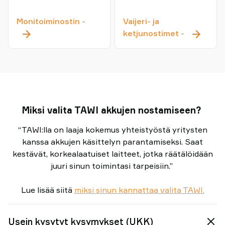
Monitoiminostin
Monitoiminostin
-
Vaijeri- ja
Vaijerinos
ketjunostimet
-
Miksi valita TAWI akkujen nostamiseen?
“TAWI:lla on laaja kokemus yhteistyöstä yritysten
kanssa akkujen käsittelyn parantamiseksi. Saat
kestävät, korkealaatuiset laitteet, jotka räätälöidään
juuri sinun toimintasi tarpeisiin.”
Lue lisää siitä
miksi sinun kannattaa valita TAWI.
Usein kysytyt kysymykset (UKK)