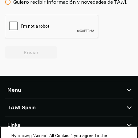
Quiero recibir información y novedades de TAWI.
Enviar
Menu
TAWI
TAWI Spain
Soluciones
Servicio Técnico
Oficinas de TAWI
Links
Casos de éxito
By clicking “Accept All Cookies”, you agree to the
Acerca de Piab Group
Estudios Sectoriales