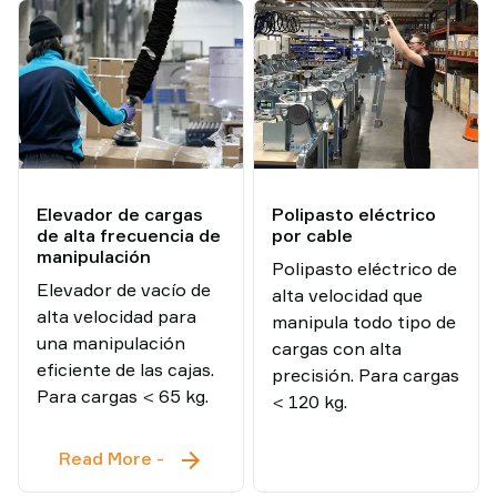
cargas
cargas
por
personali
vacío
ergonómico
Elevador de cargas
Polipasto eléctrico
de alta frecuencia de
por cable
manipulación
Polipasto eléctrico de
Elevador de vacío de
alta velocidad que
alta velocidad para
manipula todo tipo de
una manipulación
cargas con alta
eficiente de las cajas.
precisión. Para cargas
Para cargas < 65 kg.
< 120 kg.
Elevador
Read More
-
de