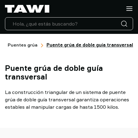
¿Qué
tipo
de
carga
necesita
manipular?
Puentes grúa
Puente grúa de doble guía transversal
Soluciones
Sectores
Puente grúa de doble guía
Servicio
Técnico
transversal
Casos
de
La construcción triangular de un sistema de puente
éxito
grúa de doble guía transversal garantiza operaciones
Actualidad
estables al manipular cargas de hasta 1500 kilos.
Contacto
Por
que
elegir