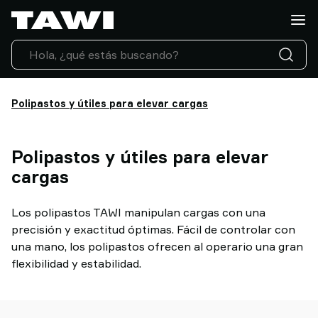
¿Qué
tipo
de
carga
necesita
manipular?
Polipastos y útiles para elevar cargas
Soluciones
Sectores
Polipastos y útiles para elevar
Servicio
Técnico
cargas
Casos
de
Los polipastos TAWI manipulan cargas con una
éxito
precisión y exactitud óptimas. Fácil de controlar con
Actualidad
una mano, los polipastos ofrecen al operario una gran
Contacto
flexibilidad y estabilidad.
Por
que
elegir