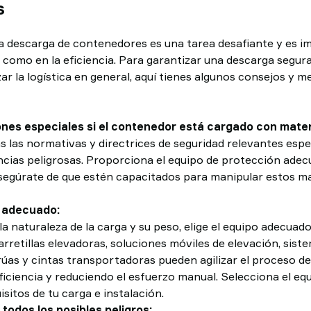
s
a descarga de contenedores es una tarea desafiante y es 
 como en la eficiencia. Para garantizar una descarga segura
ar la logística en general, aquí tienes algunos consejos y m
es especiales si el contenedor está cargado con materi
 las normativas y directrices de seguridad relevantes espec
cias peligrosas. Proporciona el equipo de protección adec
segúrate de que estén capacitados para manipular estos ma
o adecuado:
a naturaleza de la carga y su peso, elige el equipo adecuad
rretillas elevadoras, soluciones móviles de elevación, sist
úas y cintas transportadoras pueden agilizar el proceso de
iciencia y reduciendo el esfuerzo manual. Selecciona el eq
isitos de tu carga e instalación.
todos los posibles peligros: