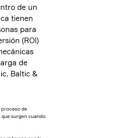
ntro de un
ica tienen
sonas para
ersión (ROI)
 mecánicas
carga de
c, Baltic &
l proceso de
s que surgen cuando