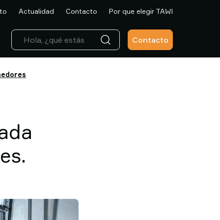
to
Actualidad
Contacto
Por que elegir TAWI
Contacto
enedores
uada
es.