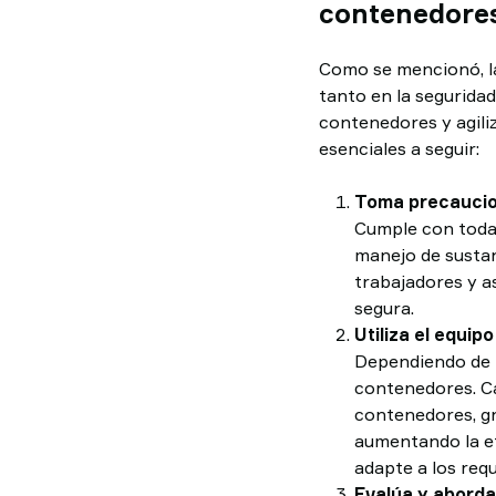
contenedore
Como se mencionó, l
tanto en la seguridad
contenedores y agiliz
esenciales a seguir:
Toma precaucion
Cumple con todas
manejo de sustan
trabajadores y a
segura.
Utiliza el equip
Dependiendo de l
contenedores. Ca
contenedores, gr
aumentando la ef
adapte a los requ
Evalúa y aborda 