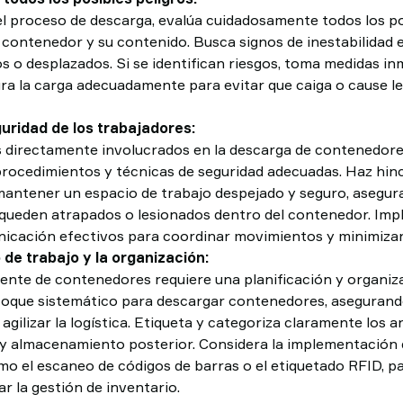
 el proceso de descarga, evalúa cuidadosamente todos los po
 contenedor y su contenido. Busca signos de inestabilidad 
os o desplazados. Si se identifican riesgos, toma medidas i
ura la carga adecuadamente para evitar que caiga o cause le
guridad de los trabajadores:
 directamente involucrados en la descarga de contenedore
rocedimientos y técnicas de seguridad adecuadas. Haz hinc
antener un espacio de trabajo despejado y seguro, asegur
queden atrapados o lesionados dentro del contenedor. Imp
icación efectivos para coordinar movimientos y minimizar
o de trabajo y la organización:
iente de contenedores requiere una planificación y organiz
oque sistemático para descargar contenedores, asegurando 
gilizar la logística. Etiqueta y categoriza claramente los ar
y almacenamiento posterior. Considera la implementación 
mo el escaneo de códigos de barras o el etiquetado RFID, pa
zar la gestión de inventario.