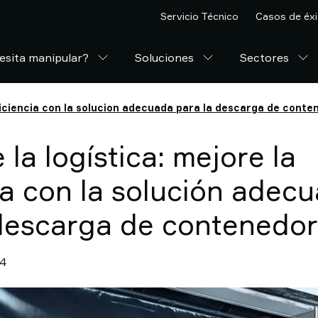
Servicio Técnico
Casos de éxi
esita manipular?
Soluciones
Sectores
eficiencia con la solucion adecuada para la descarga de cont
 la logística: mejore la
ia con la solución adec
 descarga de contenedor
24