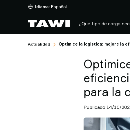
¿Qué
Idioma:
Español
tipo
de
¿Qué tipo de carga nec
carga
necesita
manipular?
Actualidad
Optimice la logistica: mejore la 
Soluciones
Sectores
Optimice
Servicio
Técnico
eficienc
Casos
de
para la
éxito
Actualidad
Contacto
Publicado 14/10/20
Por
que
elegir