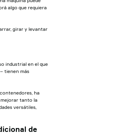
 una máquina puede
brá algo que requiera
rrar, girar y levantar
 industrial en el que
– tienen más
 contenedores, ha
 mejorar tanto la
dades versátiles,
dicional de