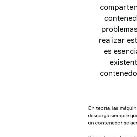
comparten
contenedo
problemas
realizar es
es esenci
existen
contenedor
En teoría, las máquin
descarga siempre qu
un contenedor se aco