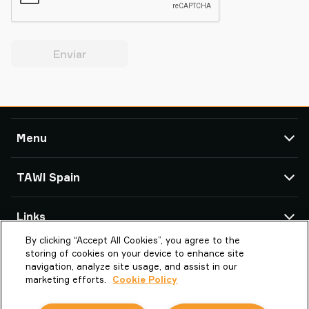
Enviar
Menu
TAWI
TAWI Spain
Soluciones
Servicio Técnico
Oficinas de TAWI
Links
Casos de éxito
By clicking “Accept All Cookies”, you agree to the
Acerca de Piab Group
Estudios Sectoriales
Av. Maresme, 16-18
storing of cookies on your device to enhance site
Parc Empresarial Granland
Estudios Sectoriales
Acerca de TAWI
navigation, analyze site usage, and assist in our
08918 Badalona (Barcelona)
marketing efforts.
Cookie Policy
Trabaja con nosotros
Vaculex es TAWI
Spain
Terminos y Condiciones
Sostenibilidad en TAWI