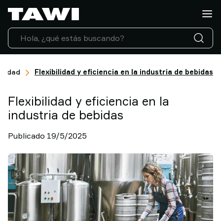
¿Qué
tipo
de
carga
necesita
manipular?
alidad
Flexibilidad y eficiencia en la industria de bebidas
Soluciones
Sectores
Flexibilidad y eficiencia en la
Servicio
industria de bebidas
Técnico
Casos
Publicado 19/5/2025
de
éxito
Actualidad
Contacto
Por
que
elegir