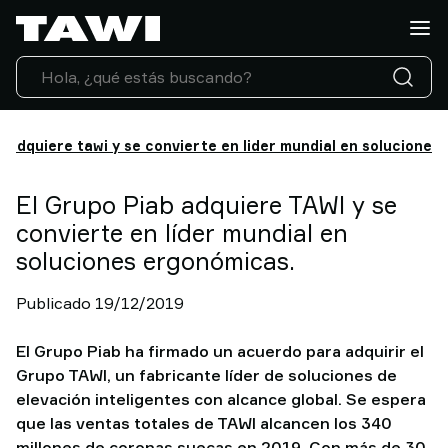
¿Qué
tipo
de
carga
necesita
manipular?
b adquiere tawi y se convierte en lider mundial en solucione
Soluciones
Sectores
El Grupo Piab adquiere TAWI y se
Servicio
convierte en líder mundial en
Técnico
soluciones ergonómicas.
Casos
de
Publicado 19/12/2019
éxito
Actualidad
El Grupo Piab ha firmado un acuerdo para adquirir el
Contacto
Grupo TAWI, un fabricante líder de soluciones de
Por
elevación inteligentes con alcance global. Se espera
que
que las ventas totales de TAWI alcancen los 340
elegir
millones de coronas suecas en 2019. Con más de 30