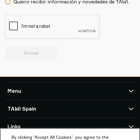
Quiero recibir información y novedades de TAWI.
Enviar
Menu
TAWI
TAWI Spain
Soluciones
Servicio Técnico
Oficinas de TAWI
Links
Casos de éxito
By clicking “Accept All Cookies”, you agree to the
Acerca de Piab Group
Estudios Sectoriales
Av. Maresme, 16-18