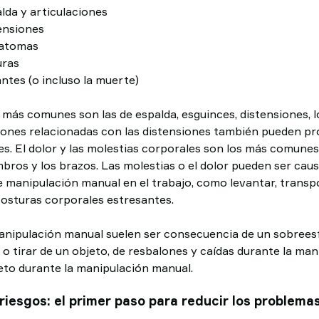
lda y articulaciones
ensiones
matomas
uras
ntes (o incluso la muerte)
 más comunes son las de espalda, esguinces, distensiones, l
siones relacionadas con las distensiones también pueden pr
es. El dolor y las molestias corporales son los más comune
ombros y los brazos. Las molestias o el dolor pueden ser ca
e manipulación manual en el trabajo, como levantar, transp
posturas corporales estresantes.
anipulación manual suelen ser consecuencia de un sobreesf
o tirar de un objeto, de resbalones y caídas durante la man
eto durante la manipulación manual.
 riesgos: el primer paso para reducir los problem