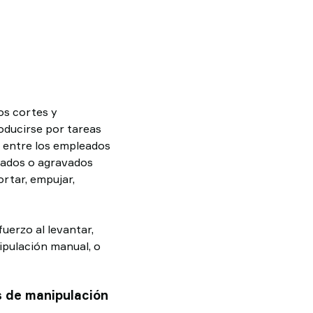
os cortes y
oducirse por tareas
s entre los empleados
usados o agravados
ortar, empujar,
uerzo al levantar,
ipulación manual, o
as de manipulación