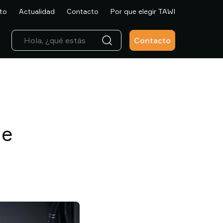
to
Actualidad
Contacto
Por que elegir TAWI
Contacto
de