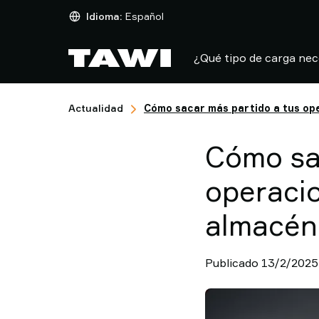
¿Qué
Idioma:
Español
tipo
de
¿Qué tipo de carga nec
carga
necesita
manipular?
Actualidad
Cómo sacar más partido a tus ope
Soluciones
Sectores
Cómo sa
Servicio
Técnico
operacio
Casos
de
almacén
éxito
Actualidad
Contacto
Publicado 13/2/2025
Por
que
elegir