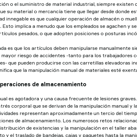
ción o el suministro de material industrial, siempre existen 
 que su material o mercancía tiene que llegar desde donde e
dad innegable es que cualquier operación de almacén o muel
 Esto implica a menudo que los empleados se agachen y se
tículos pesados, o que adopten posiciones o posturas inc
ada es que los artículos deben manipularse manualmente s
el mayor riesgo de accidentes -tanto para los trabajadores 
s- que pueden producirse con las carretillas elevadoras ind
nifica que la manipulación manual de materiales esté exenta
 operaciones de almacenamiento
al es agotadora y una causa frecuente de lesiones graves.
trés corporal que se derivan de la manipulación manual y l
tividades representan aproximadamente un tercio del tiemp
ciones de almacenamiento. Los numerosos retos relacionad
stribución de existencias y la manipulación en el taller ab
to y el traslado de bandejas, cajas y paquetes hasta la man