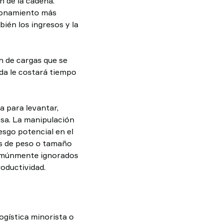
 de la cadena.
cionamiento más
bién los ingresos y la
n de cargas que se
ada le costará tiempo
a para levantar,
osa. La manipulación
esgo potencial en el
os de peso o tamaño
comúnmente ignorados
oductividad.
gística minorista o