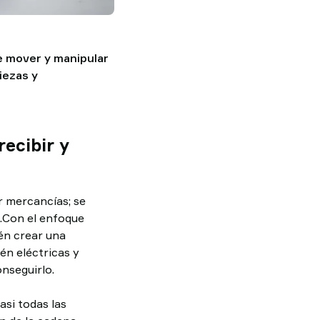
e mover y manipular
iezas y
ecibir y
r mercancías; se
.Con el enfoque
ién crear una
én eléctricas y
nseguirlo.
si todas las