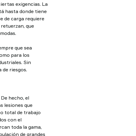
ciertas exigencias. La
stá hasta donde tiene
le de carga requiere
 retuerzan, que
ómodas.
iempre que sea
como para los
ustriales. Sin
 de riesgos.
 De hecho, el
as lesiones que
o total de trabajo
os con el
arcan toda la gama,
ipulación de grandes