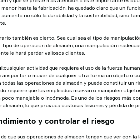
én y que se preste más atención a este importante eslabón
r menor hasta la fabricación, ha quedado claro que un fun
 aumenta no sólo la durabilidad y la sostenibilidad, sino tam
te.
ario también es cierto. Sea cual sea el tipo de manipulació
ier tipo de operación de almacén, una manipulación inadecu
nte le hará perder valiosos clientes.
l:
cualquier actividad que requiera el uso de la fuerza human
, transportar o mover de cualquier otra forma un objeto o c
n todas las operaciones de almacén y puede constituir un ri
ando requiere que los empleados muevan o manipulen objet
a poco manejable o incómoda. Es uno de los riesgos más 
e almacén, lo que provoca costosas lesiones y pérdida de pr
ndimiento y controlar el riesgo
e que sus operaciones de almacén tengan que ver con la lo