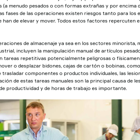
jas (a menudo pesados o con formas extrañas y por encima de
as fases de las operaciones existen riesgos tanto para lo
e han de elevar y mover. Todos estos factores repercuten e
eraciones de almacenaje ya sea en los sectores minorista, 
strial, incluyen la manipulación manual de artículos pesad
n tareas repetitivas potencialmente peligrosas o físicamen
mover o desplazar bidones, cajas de cartón o bobinas, como 
e trasladar componentes o productos individuales, las lesio
zación de estas tareas manuales son la principal causa de l
 de productividad y de horas de trabajo es importante.