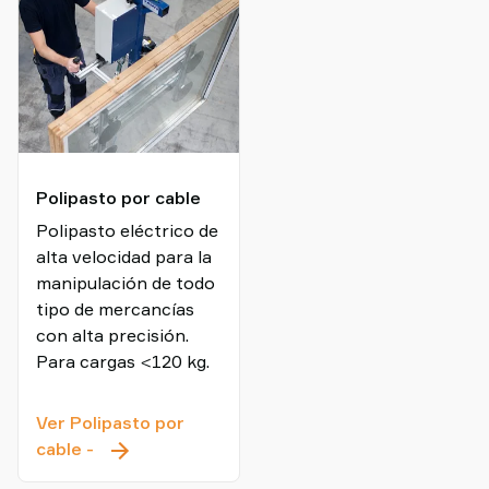
por
vacío
ergonómico
Polipasto por cable
Polipasto eléctrico de
alta velocidad para la
manipulación de todo
tipo de mercancías
con alta precisión.
Para cargas <120 kg.
Ver Polipasto por
Polipasto
cable
-
por