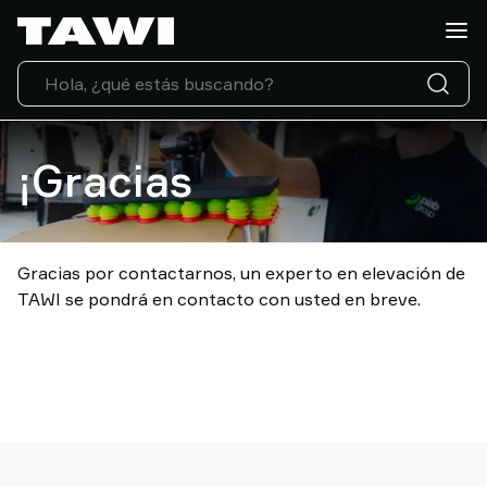
¿Qué
tipo
de
carga
necesita
manipular?
¡Gracias
Soluciones
Sectores
Servicio
Técnico
Gracias por contactarnos, un experto en elevación de
Casos
TAWI se pondrá en contacto con usted en breve.
de
éxito
Actualidad
Contacto
Por
que
elegir